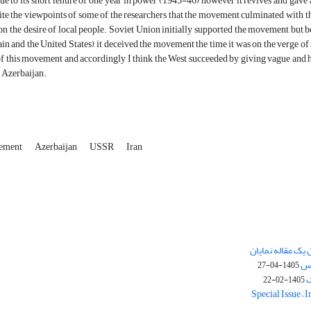
due to its short tenure of one year in power (1945-46) however it revives and gave 
te the viewpoints of some of the researchers that the movement culminated with the
on the desire of local people. Soviet Union initially supported the movement but 
in and the United States), it deceived the movement the time it was on the verge of s
of this movement and accordingly I think the West succeeded by giving vague and 
 Azerbaijan.
vement
Azerbaijan
USSR
Iran
یک مقاله نمایان
وس
1405-04-27
ک
1405-02-22
Special Issue – 