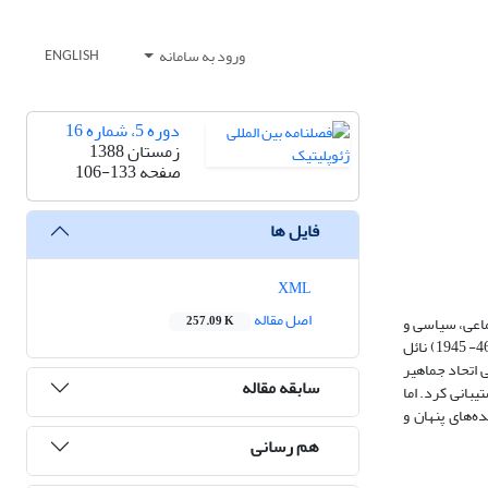
ورود به سامانه
ENGLISH
دوره 5، شماره 16
زمستان 1388
صفحه
106-133
فایل ها
XML
اصل مقاله
ماعی، سیاسی و
257.09 K
اقتصادی این منطقه و عدم اصلاحات ارضی، آموزشی و بهداشتی بوده است. با وجود اینکه این جنبش به هدف اصلی خود (خودمختاری) به دلیل زمان محدود یکساله (46- 1945) نائل
 اتحاد جماهیر
سابقه مقاله
یبانی کرد. اما
‌های پنهان و
هم رسانی