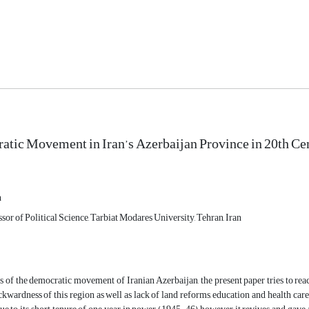
tic Movement in Iran’s Azerbaijan Province in 20th Cent
h
ssor of Political Science, Tarbiat Modares University, Tehran, Iran
is of the democratic movement of Iranian Azerbaijan, the present paper tries to re
wardness of this region as well as lack of land reforms, education and health car