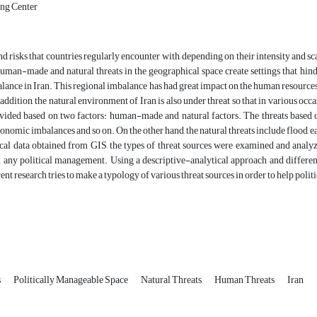
ing Center
nd risks that countries regularly encounter with, depending on their intensity and sca
man-made and natural threats in the geographical space create settings that hinder
lance in Iran. This regional imbalance has had great impact on the human resources
addition, the natural environment of Iran is also under threat so that in various occasi
ivided based on two factors: human-made and natural factors. The threats based on
conomic imbalances and so on. On the other hand, the natural threats include flood, e
ical data obtained from GIS, the types of threat sources were examined and analy
 any political management. Using a descriptive-analytical approach and different 
ent research tries to make a typology of various threat sources in order to help polit
s
Politically Manageable Space
Natural Threats
Human Threats
Iran