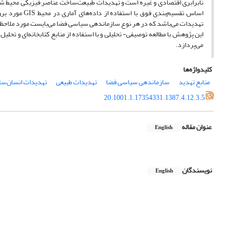
نابرابری اقتصادی و غیره است و تهدیدات طبیعت‌ساخت عناصر فیزیکی محیط شام
اساس تقسیم‌بن
تهدیدات می‌باشد که در هر نوع سازماندهی سیاسی فضا می‌بایست مورد ملاحظه
این پژوهش با مطالعه توصیفی- تحلیلی و با استفاده از منابع کتابخانه‌ای و تحل
می‌پردازد.
کلیدواژه‌ها
منابع تهدید
سازماندهی سیاسی فضا
تهدیدات طبیعی
تهدیدات انسان‌س
20.1001.1.17354331.1387.4.12.3.5
عنوان مقاله
English
نویسندگان
English