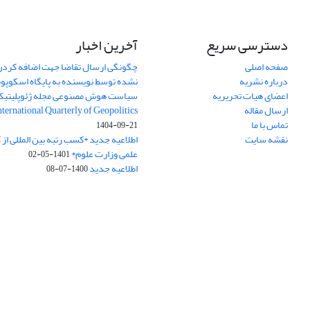
دسترسی سریع
آخرین اخبار
صفحه اصلی
چگونگی ارسال تقاضا جهت اضافه کردن 
درباره نشریه
نشده توسط نویسنده به پایگاه اسکوپ
اعضای هیات تحریریه
سیاست هوش مصنوعی مجله ژئوپلیتی
ارسال مقاله
International Quarterly of Geopolitics
تماس با ما
1404-09-21
نقشه سایت
اطلاعیه جدید *کسب رتبه بین المللی ا
علمی وزارت علوم*
1401-05-02
اطلاعیه جدید
1400-07-08