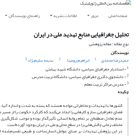
صفحه اصلی
مرور
اطلاعات نشریه
راهنمای نویسندگان
تحلیل جغرافیایی منابع تهدید ملی در ایران
نوع مقاله : مقاله پژوهشی
نویسندگان
3
2
1
حمیدرضا محمدی
ابراهیم رومینا
ندیمه سلیم‌نژاد
1
- استادیار جغرافیای سیاسی، دانشگاه شهید بهشتی
2
- دانشجوی دکتری جغرافیای سیاسی، دانشگاه تربیت مدرس
3
- مدرس مراکز تربیت معلم
چکیده
کشورها با تهدیدات و مخاطراتی مواجه هستند که بسته به شدت و اندازه آنها، 
فضای جغرافیایی ساز و کارهایی را ایجاد می‌کنند که کارکرد حکومت را از مسیر 
عدم تعادل منطقه‌ای بر تمام روابط انسانی تأثیرگذار بوده و موجب شکل‌گیری 
مختلف زمانی چالش‌هایی را در سطح محلی و ملی در ایران بوجود آورده‌است.
در این پژوهش تهدیدات بر مبنای عوامل انسان‌ساخت و طبیعی تقسیم‌شده اس