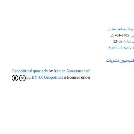
یک مقاله نمایان
وس
1405-04-27
ک
1405-02-22
Special Issue – 
ز کمیسیون نشریات
Geopolitical quarterly
by
Iranian Association of
CC BY 4.0
Geopolitics
is licensed under