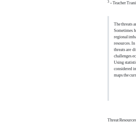
3
- Teacher Tran
The threats a
Sometimes, hu
regional imba
resources. In 
threats are d
challenges, e
Using statist
considered in
maps, the curr
Threat Resource