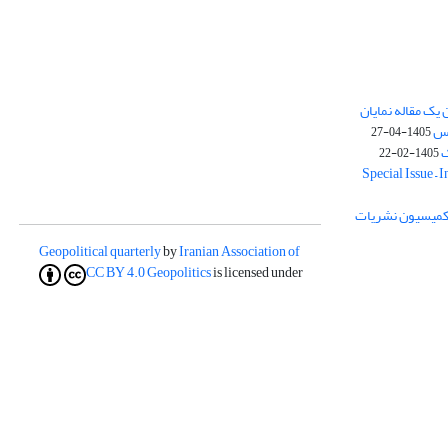
یک مقاله نمایان
وس
1405-04-27
ک
1405-02-22
Special Issue – 
ز کمیسیون نشریات
Geopolitical quarterly
by
Iranian Association of
CC BY 4.0
Geopolitics
is licensed under