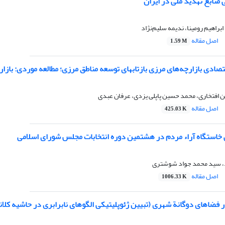
 منابع تهدید ملی در ایران
راهیم رومینا، ندیمه سلیم‌نژاد
اصل مقاله
1.59 M
قتصادی بازارچه‌های مرزی بازتابهای توسعه مناطق مرزی؛ مطالعه موردی: باز
ن افتخاری، محمد حسین پاپلی یزدی، عرفان عبدی
اصل مقاله
425.03 K
ی خاستگاه آراء مردم در هشتمین دوره انتخابات مجلس شورای اسلامی
د، سید محمد جواد شوشتری
اصل مقاله
1006.33 K
 فضاهای دوگانة شهری (تبیین ژئوپلیتیکی الگوهای نابرابری در حاشیه کل