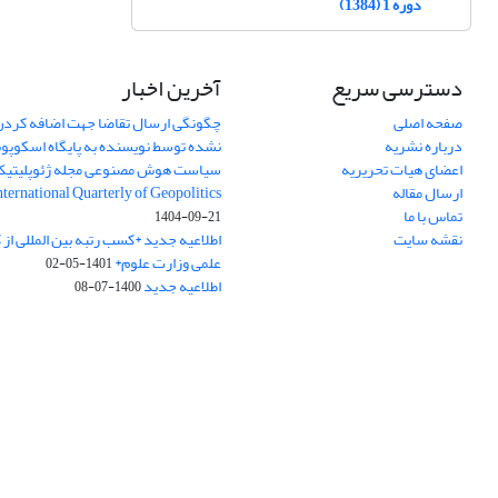
دوره 1 (1384)
دسترسی سریع
آخرین اخبار
صفحه اصلی
چگونگی ارسال تقاضا جهت اضافه کردن 
درباره نشریه
نشده توسط نویسنده به پایگاه اسکوپ
اعضای هیات تحریریه
سیاست هوش مصنوعی مجله ژئوپلیتی
ارسال مقاله
International Quarterly of Geopolitics
تماس با ما
1404-09-21
نقشه سایت
اطلاعیه جدید *کسب رتبه بین المللی ا
علمی وزارت علوم*
1401-05-02
اطلاعیه جدید
1400-07-08