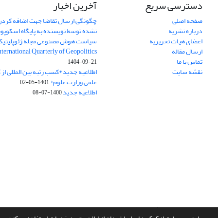
دسترسی سریع
آخرین اخبار
صفحه اصلی
چگونگی ارسال تقاضا جهت اضافه کردن 
درباره نشریه
نشده توسط نویسنده به پایگاه اسکوپ
اعضای هیات تحریریه
سیاست هوش مصنوعی مجله ژئوپلیتی
ارسال مقاله
International Quarterly of Geopolitics
تماس با ما
1404-09-21
نقشه سایت
اطلاعیه جدید *کسب رتبه بین المللی ا
علمی وزارت علوم*
1401-05-02
اطلاعیه جدید
1400-07-08
سامانه مدیریت نشریات علمی.
طراحی و پیاده سازی از
سیناوب