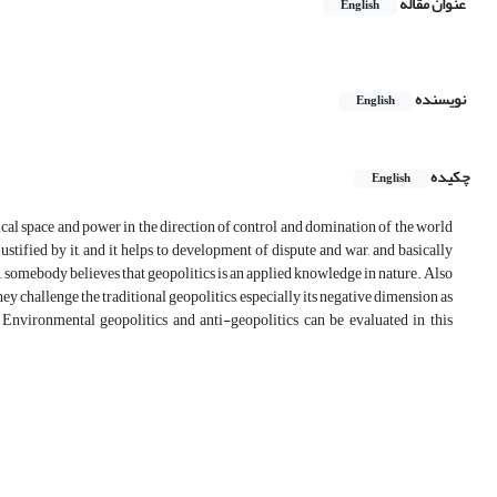
عنوان مقاله
English
نویسنده
English
چکیده
English
al space and power in the direction of control and domination of the world
stified by it, and it helps to development of dispute and war, and basically
n, somebody believes that geopolitics is an applied knowledge in nature. Also
hey challenge the traditional geopolitics, especially its negative dimension as
, Environmental geopolitics and anti-geopolitics can be evaluated in this