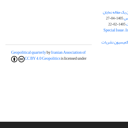
یک مقاله نمایان
وس
1405-04-27
ک
1405-02-22
Special Issue – 
ز کمیسیون نشریات
Geopolitical quarterly
by
Iranian Association of
CC BY 4.0
Geopolitics
is licensed under