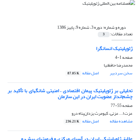
دوره و شماره:
دوره 3، شماره 9، پاییز 1386
تعداد مقالات:
3
ژئوپلیتیک انسانگرا
صفحه
1-4
محمدرضا حافظ‌نیا
سخن سردبیر
اصل مقاله
87.05 K
تحلیلی بر ژئوپلیتیک پیمان اقتصادی – امنیتی شانگهای با تأکید بر
چشم‌انداز عضویت ایران در این سازمان
صفحه
55-77
عزت ا... عزتی، کیومرث یزدان‌پناه درو
مشاهده مقاله
اصل مقاله
236.21 K
علایق ژئوپلیتیکی ایران در آسیای مرکزی و فرصتهای پیش‌رو