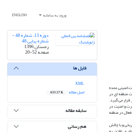
ورود به سامانه
ENGLISH
دوره 13، شماره 48 -
شماره پیاپی 48
زمستان 1396
صفحه
20-52
فایل ها
XML
ت امنیتی عمده
اصل مقاله
633.57 K
 منطقه ­ای در
قرار می گیرد.
رت و امنیت در
سابقه مقاله
فعال در منطقه
یخی و با چالش
هم رسانی
اق می افتد، به