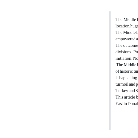
The Middle Ea
location, huge
The Middle Ea
empowered and
The outcomes 
divisions. P
initiation. No
The Middle Ea
of historic t
is happening 
turmoil and p
Turkey and S
This article,
East in Donal