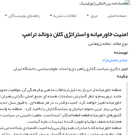
صفحه اصلی
مرور
اطلاعات نشریه
راهنمای نویسندگان
امنیت خاورمیانه و استراتژی کلان دونالد ترامپ
نوع مقاله : مقاله پژوهشی
نویسنده
عباس مصلی‌نژاد
فوق دکتری سیاست گذاری راهبردی و استاد علوم سیاسی، دانشگاه تهران
چکیده
منطقه خاورمیانه از دیرباز به دلیل ارتباطات مذهبی و فرهنگی آن، موقعیت محو
مانند تروریسم و خطر گسترش تسلیحات هسته ای منبع اصلی نگرانی رهبران ایا
خاورمیانه تغییر خواهد کرد. امنیت و قدرت در هر منطقه­ ای، با ظهور نسل جدی
خروجی بهار عربی عموم جهانیان و سیاستگذاران را ناامید کرد. منطقه به واس
کشورهای خاورمیانه قطعه قطعه(متکثر) شده است. ماهیت امنیتی در سیاست خاور
هم نشانه ضعف دولتها و تقویت کننده تهدیدات علیه آنهاست.
منطقه خاورمیانه که با صادرات هیدروکربنی پایه امنیت اقتصادی شناخته می ش
های عظیم روبرو است. ایالات متحده، انگلستان و سایر کشورهای اروپایی دارای من