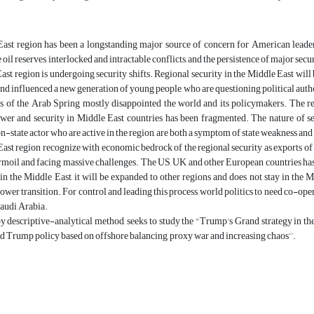
st region has been a longstanding major source of concern for American leaders du
 oil reserves, interlocked and intractable conflicts, and the persistence of major secu
st region is undergoing security shifts. Regional security in the Middle East wil
 influenced a new generation of young people, who are questioning political autho
of the Arab Spring mostly disappointed the world and its policymakers. The regio
ower and security in Middle East countries has been fragmented. The nature of s
n-state actor who are active in the region, are both a symptom of state weakness and a
st region recognize with economic bedrock of the regional security as exports of h
urmoil and facing massive challenges. The US, UK and other European countries has 
in the Middle East, it will be expanded to other regions and does not stay in the Mid
ower transition. For control and leading this process, world politics to need co-oper
audi Arabia.
 by descriptive-analytical method, seeks to study the "Trump’s Grand strategy in 
d Trump policy based on offshore balancing, proxy war and increasing chaos’’.