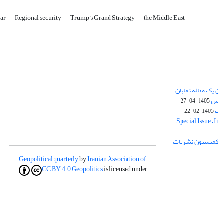
war
Regional security
Trump’s Grand Strategy
the Middle East
یک مقاله نمایان
وس
1405-04-27
ک
1405-02-22
Special Issue – 
ز کمیسیون نشریات
Geopolitical quarterly
by
Iranian Association of
CC BY 4.0
Geopolitics
is licensed under