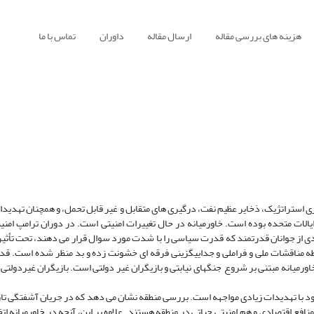
هزینه های بررسی مقاله
ارسال مقاله
داوران
تماس با ما
ری استراتژیک، ذخایر عظیم نفت، درگیری های متقابل و غیر قابل تحمل، و همچنان تهدیدا
لات متحده بوده است. خاورمیانه در حال تغییرات امنیتی است. در دوران ترامپ امنیت
دی از جوانان قدرتمند که قدرت سیاسی را با شدت مورد سوال قرار می دهند، تحت تأثیر 
طه مناقشات ملی و فراملی و جدایی­گزینی فرقه ای خشونت زده و بد منظر شده است. قد
میانه مبتنی بر شروع جنگهای نیابتی و بازیگران غیر دولتی است. بازیگران غیردولتی 
ود با تهدیدات زیادی مواجهه است. بررسی منطقه نشان می دهد که در جریان آشفتگی تار
افع اقتصادی و هم امنیتی حیاتی در منطقه هستند. علاوه بر این، آنچه در خاورمیانه اتف