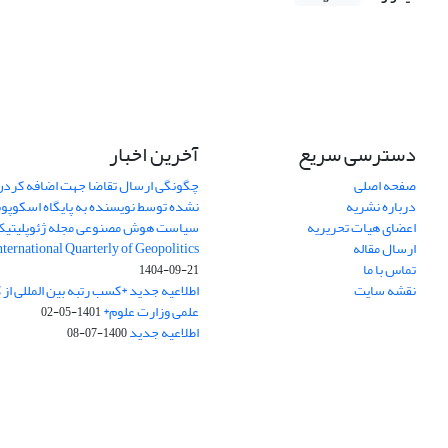
دسترسی سریع
آخرین اخبار
صفحه اصلی
چگونگی ارسال تقاضا جهت اضافه کردن 
درباره نشریه
نشده توسط نویسنده به پایگاه اسکوپ
اعضای هیات تحریریه
سیاست هوش مصنوعی مجله ژئوپلیتی
ارسال مقاله
International Quarterly of Geopolitics
تماس با ما
1404-09-21
نقشه سایت
اطلاعیه جدید *کسب رتبه بین المللی ا
علمی وزارت علوم*
1401-05-02
اطلاعیه جدید
1400-07-08