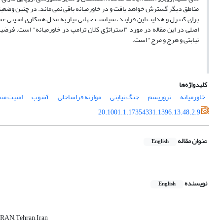
مناطق دیگر گسترش خواهد یافت و در خاورمیانه باقی نمی ماند. در چنین وضعیت
برای کنترل و هدایت این فرایند، سیاست جهانی نیاز به مدل همکاری امنیتی عمل
اصلی در این مقاله در مورد "استراتژی کلان ترامپ در خاورمیانه" است. فرضیه
نیابتی و هرج و مرج" است.
کلیدواژه‌ها
خاورمیانه
تروریسم
جنگ نیابتی
موازنه فراساحلی
آشوب
امنیت منط
20.1001.1.17354331.1396.13.48.2.9
عنوان مقاله
English
نویسنده
English
HRAN, Tehran, Iran