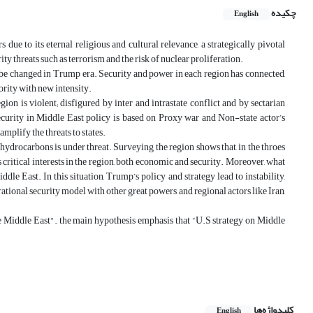
چکیده
English
e to its eternal religious and cultural relevance, a strategically pivotal
rity threats such as terrorism and the risk of nuclear proliferation.
l be changed in Trump era. Security and power in each region has connected,
rity with new intensity.
n is violent; disfigured by inter and intrastate conflict and by sectarian
ecurity in Middle East policy is based on Proxy war and Non-state actor’s
mplify the threats to states.
ydrocarbons is under threat. Surveying the region shows that, in the throes
critical interests in the region, both economic and security. Moreover, what
dle East. In this situation, Trump’s policy and strategy lead to instability,
ational security model with other great powers and regional actors like Iran,
the Middle East". the main hypothesis emphasis that “U.S strategy on Middle
کلیدواژه‌ها
English