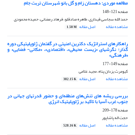
مطالعه موردی: دهستان زام و گل بانو شهرستان تربت جام
صفحه
121-148
حمد الله سجاسی قیداری، طاهره صادقلو، فرهاد رمضانی، حمیده محمودی
مشاهده مقاله
اصل مقاله
1.58 M
راهکارهای استراتژیک دکترین امنیتی در گفتمان ژئوپلیتیکی دوره
گذار؛ نگرشهای «زیست محیطی»، «اقتصادی»، «مکانی- فضایی» و
«فرهنگی»
صفحه
149-177
کیومرث یزدان پناه، مجید غلامی
مشاهده مقاله
اصل مقاله
382.15 K
بررسی ریشه های تنش‌های منطقه‌ای و حضور قدرتهای جهانی در
جنوب غرب آسیا با تاکید بر ژئوپلیتیک انرژی
صفحه
178-209
حجت اله پاشاپور
مشاهده مقاله
اصل مقاله
528.16 K