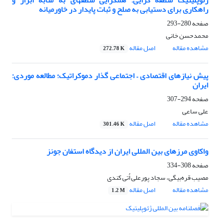
ژئوپلیتیک منطقه گرایی: همگرایی منطقهای به مثابه ابزار و
راهکاری برای دستیابی به صلح و ثبات پایدار در خاورمیانه
صفحه
280-293
محمدحسن خانی
مشاهده مقاله
اصل مقاله
272.78 K
پیش نیازهای اقتصادی – اجتماعی گذار دموکراتیک؛ مطالعه موردی:
ایران
صفحه
294-307
علی ساعی
مشاهده مقاله
اصل مقاله
301.46 K
واکاوی مرزهای بین المللی ایران از دیدگاه استفان جونز
صفحه
308-334
مصیب قره‌بیگی، سجاد پورعلی اُتی کندی
مشاهده مقاله
اصل مقاله
1.2 M