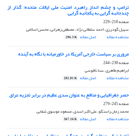
ترامپ و چشم انداز راهبرد امنیت ملی ایالات متحده: گذار از
چندجانبه گرایی به یکجانبه گرایی
صفحه
210-229
سهیل گودرزی، احمد سلطانی نژاد، مصطفی زهرانی، محسن اسلامی
مشاهده مقاله
اصل مقاله
296.3 K
مروری بر سیاست خارجی آمریکا در خاورمیانه با نگاه به آینده
صفحه
230-244
ابراهیم طاهری، سنا ناقوسی
مشاهده مقاله
اصل مقاله
282.81 K
حصر جغرافیایی و منافع به عنوان سدی عظیم در برابر تجزیه عراق
صفحه
245-279
محمد زمان راستگو، علی اکبر اسدی، مسعود موسوی شفایی
مشاهده مقاله
اصل مقاله
367.16 K