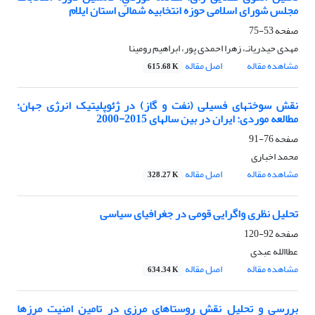
مجلس شورای اسلامی حوزه انتخابیه شمالی استان ایلام
صفحه
53-75
مهدی حیدریانـ، زهرا احمدی پور، ابراهیم رومینا
مشاهده مقاله
اصل مقاله
615.68 K
نقش سوختهای فسیلی (نفت و گاز) در ژئوپلیتیک انرژی جهان؛
مطالعه موردی: ایران در بین سالهای 2015-2000
صفحه
76-91
محمد اخباری
مشاهده مقاله
اصل مقاله
328.27 K
تحلیل نظری واگرایی قومی در جغرافیای سیاسی
صفحه
92-120
عطاالله عبدی
مشاهده مقاله
اصل مقاله
634.34 K
بررسی و تحلیل نقش روستاهای مرزی در تامین امنیت مرزها