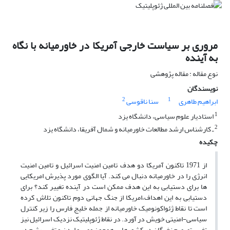
مروری بر سیاست خارجی آمریکا در خاورمیانه با نگاه
به آینده
نوع مقاله : مقاله پژوهشی
نویسندگان
2
1
ابراهیم طاهری
سنا ناقوسی
1
استادیار علوم سیاسی، دانشگاه یزد
2
ـ کارشناس ارشد مطالعات خاورمیانه و شمال آفریقا، دانشگاه یزد
چکیده
از 1971 تاکنون آمریکا دو هدف تامین امنیت اسرائیل و تامین امنیت
انرژی را در خاورمیانه دنبال می کند. آیا الگوی مورد پذیرش امریکایی
ها برای دستیابی به این هدف ممکن است در آینده تغییر کند؟ برای
دستیابی به این اهداف،امریکا از جنگ جهانی دوم تاکنون تلاش کرده
است تا نقاط ژئواکونومیک خاورمیانه از جمله خلیج فارس را زیر کنترل
سیاسی-امنیتی خویش در آورد. در نقاط ژئوپلیتیک نزدیک اسرائیل نیز
تغییر تصمیم نخبگان در کشورهایی همچون مصر و اردن و تغییر رژیم در