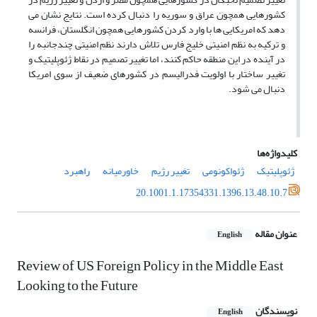
کشورهایی همچون عراق و سوریه را دنبال کرده است. نتایج نشان می
دهد که امریکایی ها با وارد کردن کشورهایی همچون انگلستان، فرانسه
و ترکیه به نظم امنیتی خلیج فارس تلاش دارند نظم امنیتی چندجانبه را
در آینده در این منطقه حاکم کنند، اما تغییر تصمیم در نقاط ژئوپلیتیک و
تغییر ساختار با اولویت فدرالیسم در کشورهای ضعیف از سوی امریکا
دنبال می شود.
کلیدواژه‌ها
ژئوپلیتیک
ژئواکونومی
تغییر رژیم
خاورمیانه
راهبرد
20.1001.1.17354331.1396.13.48.10.7
عنوان مقاله
English
Review of US Foreign Policy in the Middle East
Looking to the Future
نویسندگان
English