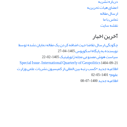
درباره نشریه
اعضای هیات تحریریه
ارسال مقاله
تماس با ما
نقشه سایت
آخرین اخبار
چگونگی ارسال تقاضا جهت اضافه کردن یک مقاله نمایان نشده توسط
نویسنده به پایگاه اسکوپوس
1405-04-27
سیاست هوش مصنوعی مجله ژئوپلیتیک
1405-02-22
Special Issue – International Quarterly of Geopolitics
1404-09-21
اطلاعیه جدید *کسب رتبه بین المللی از کمیسیون نشریات علمی وزارت
علوم*
1401-05-02
اطلاعیه جدید
1400-07-08