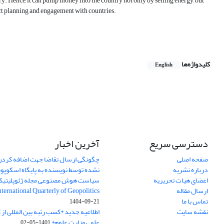
try. Hence, it can pump money into the country not only by selling energy, but
ect planning and engagement with countries.
کلیدواژه‌ها
English
دسترسی سریع
آخرین اخبار
صفحه اصلی
چگونگی ارسال تقاضا جهت اضافه کردن 
درباره نشریه
نشده توسط نویسنده به پایگاه اسکوپ
اعضای هیات تحریریه
سیاست هوش مصنوعی مجله ژئوپلیتی
ارسال مقاله
International Quarterly of Geopolitics
تماس با ما
1404-09-21
نقشه سایت
اطلاعیه جدید *کسب رتبه بین المللی ا
علمی وزارت علوم*
1401-05-02