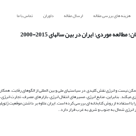
هزینه های بررسی مقاله
ارسال مقاله
داوران
تماس با ما
عه موردی: ایران در بین سالهای 2015-2000
ممکن نیست و انرژی نقش کلیدی در سیاست​های ملی و بین​ المللی از الگوهای رقابت، همک
زی می​کند. بنابراین، منابع انرژی، مسیرهای انتقال انرژی، بازارهای مصرف، تجارت انرژی، ف
ا با استفاده از روش کتابخانه ای بررسی کرده است. ایران علاوه بر داشتن موقعیت ژئوپ
 انرژی شمال به جنوب و شرق به غرب قرار دارد..