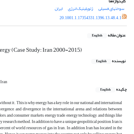
کلیدواژه‌ها
سوخت​های فسیلی
ژئوپلیتیک انرژی
ایران
20.1001.1.17354331.1396.13.48.4.1
عنوان مقاله
English
Energy (Case Study: Iran 2000-2015)
نویسنده
English
 Iran
چکیده
English
 without it. This is why energy has a key role in our national and international
convergence, and divergence in the international arena and relations between
dors, and consumer markets, energy trade, energy technology, and things like
y research method. In addition to have a unique geopolitical position, Iran is
rcent of world resources of gas in Iran. In addition, Iran has located in the