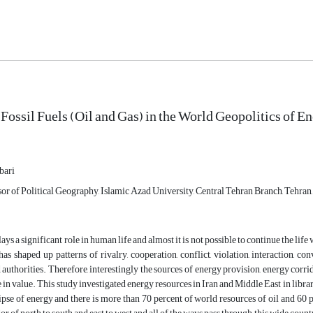
 Fossil Fuels (Oil and Gas) in the World Geopolitics of 
ari
or of Political Geography, Islamic Azad University, Central Tehran Branch, Tehran,
ys a significant role in human life and almost it is not possible to continue the life
has shaped up patterns of rivalry, cooperation, conflict, violation, interaction, 
 authorities. Therefore, interestingly the sources of energy provision, energy corri
 in value. This study investigated energy resources in Iran and Middle East in librar
lipse of energy and there is more than 70 percent of world resources of oil and 60 pe