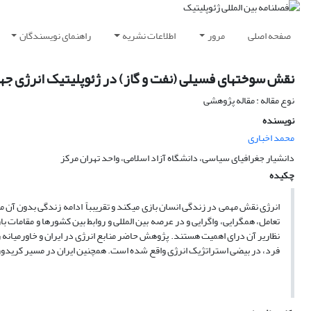
صفحه اصلی
مرور
اطلاعات نشریه
راهنمای نویسندگان
نقش سوختهای فسیلی (نفت و گاز) در ژئوپلیتیک انرژی جهان؛ مطال
نوع مقاله : مقاله پژوهشی
نویسنده
محمد اخباری
دانشیار جغرافیای سیاسی، دانشگاه آزاد اسلامی، واحد تهران مرکز
چکیده
انرژی نقش مهمی در زندگی انسان بازی می​کند و تقریبباً ادامه زندگی بدون آن 
تعامل، همگرایی، واگرایی و در عرصه بین​ المللی و روابط بین کشورها و مقامات با
نظاریر آن درای اهمیت هستند. پژوهش حاضر منابع انرژی در ایران و خاورمیانه ر
فرد، در بیضی استراتژیک انرژی واقع شده است. همچنین ایران در مسیر کریدور