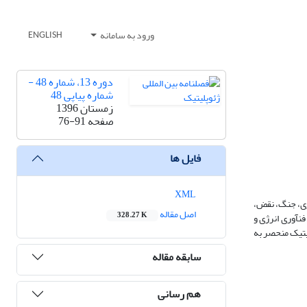
ورود به سامانه
ENGLISH
دوره 13، شماره 48 -
شماره پیاپی 48
زمستان 1396
صفحه
76-91
فایل ها
XML
اری، جنگ، نقض،
اصل مقاله
328.27 K
ن​آوری انرژی و
لیتیک منحصر به
سابقه مقاله
هم رسانی