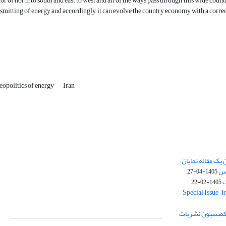
or of north to south and east to west and all of the ways pass through this wide coun
nsmitting of energy and accordingly, it can evolve the country economy with a corr
eopolitics of energy
Iran
یک مقاله نمایان
وس
1405-04-27
ک
1405-02-22
Special Issue – 
ز کمیسیون نشریات