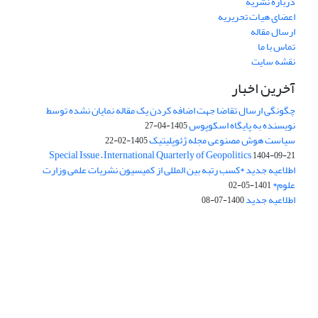
درباره نشریه
اعضای هیات تحریریه
ارسال مقاله
تماس با ما
نقشه سایت
آخرین اخبار
چگونگی ارسال تقاضا جهت اضافه کردن یک مقاله نمایان نشده توسط
نویسنده به پایگاه اسکوپوس
1405-04-27
سیاست هوش مصنوعی مجله ژئوپلیتیک
1405-02-22
Special Issue – International Quarterly of Geopolitics
1404-09-21
اطلاعیه جدید *کسب رتبه بین المللی از کمیسیون نشریات علمی وزارت
علوم*
1401-05-02
اطلاعیه جدید
1400-07-08