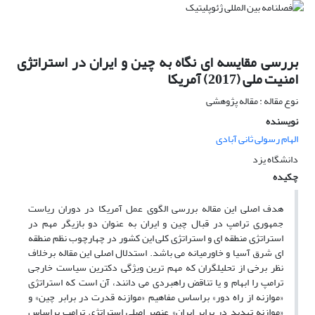
بررسی مقایسه ای نگاه به چین و ایران در استراتژی
امنیت ملی (2017) آمریکا
نوع مقاله : مقاله پژوهشی
نویسنده
الهام رسولی ثانی آبادی
دانشگاه یزد
چکیده
هدف اصلی این مقاله بررسی الگوی عمل آمریکا در دوران ریاست
جمهوری ترامپ در قبال چین و ایران به عنوان دو بازیگر مهم در
استراتژی منطقه ای و استراتژی کلی این کشور در چهارچوب نظم منطقه
ای شرق آسیا و خاورمیانه می باشد. استدلال اصلی این مقاله برخلاف
نظر برخی از تحلیلگران که مهم ترین ویژگی دکترین سیاست خارجی
ترامپ را ابهام و یا تناقض راهبردی می دانند، آن است که استراتژی
«موازنه از راه دور» براساس مفاهیم «موازنه قدرت در برابر چین» و
«موازنه تهدید در برابر ایران» عنصر اصلی استراتژی ترامپ براساس