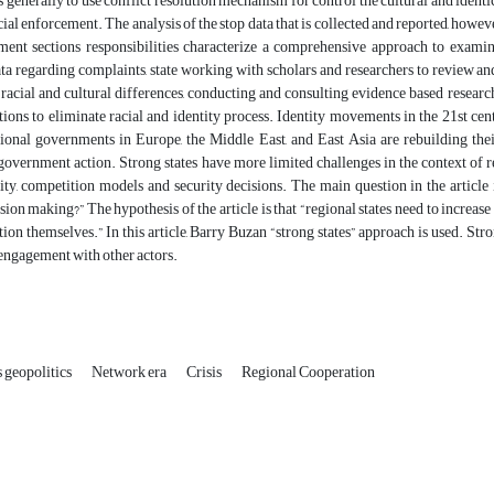
 generally to use conflict resolution mechanism for control the cultural and identica
cial enforcement. The analysis of the stop data that is collected and reported, howe
hment sections responsibilities characterize a comprehensive approach to exami
a regarding complaints, state working with scholars and researchers to review and a
 racial and cultural differences, conducting and consulting evidence based resea
ons to eliminate racial and identity process. Identity movements in the 21st ce
onal governments in Europe, the Middle East, and East Asia are rebuilding their 
government action. Strong states have more limited challenges in the context of r
ity, competition models and security decisions. The main question in the article i
ision making?” The hypothesis of the article is that “regional states need to increase
ion themselves.” In this article, Barry Buzan “strong states” approach is used. Stro
engagement with other actors.
 geopolitics
Network era
Crisis
Regional Cooperation