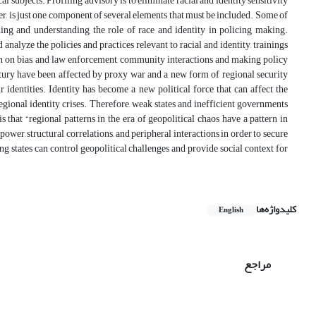
l subjects. Profiling advisory is to eliminate racial and identity sensitivity
ver, is just one component of several elements that must be included. Some of
ning and understanding the role of race and identity in policing making.
nalyze the policies and practices relevant to racial and identity, trainings
rch on bias, and law enforcement, community interactions and making policy
ntury have been affected by proxy war and a new form of regional security
identities. Identity has become a new political force that can affect the
egional identity crises. Therefore, weak states and inefficient governments
s that “regional patterns in the era of geopolitical chaos have a pattern in
 power, structural correlations, and peripheral interactions in order to secure
ng states can control geopolitical challenges and provide social context for
کلیدواژه‌ها
English
مراجع