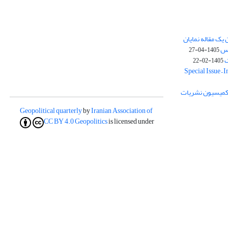
یک مقاله نمایان
وس
1405-04-27
ک
1405-02-22
Special Issue – 
ز کمیسیون نشریات
Geopolitical quarterly
by
Iranian Association of
CC BY 4.0
Geopolitics
is licensed under