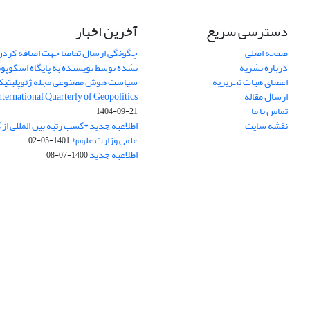
دسترسی سریع
آخرین اخبار
صفحه اصلی
چگونگی ارسال تقاضا جهت اضافه کردن 
درباره نشریه
نشده توسط نویسنده به پایگاه اسکوپ
اعضای هیات تحریریه
سیاست هوش مصنوعی مجله ژئوپلیتی
ارسال مقاله
International Quarterly of Geopolitics
تماس با ما
1404-09-21
نقشه سایت
اطلاعیه جدید *کسب رتبه بین المللی ا
علمی وزارت علوم*
1401-05-02
اطلاعیه جدید
1400-07-08