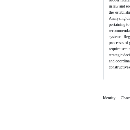
Modern states
in law and so
the establis
Analyzing dat
pertaining to
recommendati
systems. Regi
processes of 
require secur
strategic dec
and coordinat
constructive 
Identity
Chaos