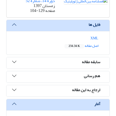
دوره 14، شماره 52
زمستان 1397
صفحه
104-129
فایل ها
XML
اصل مقاله
256.56 K
سابقه مقاله
هم رسانی
ارجاع به این مقاله
آمار