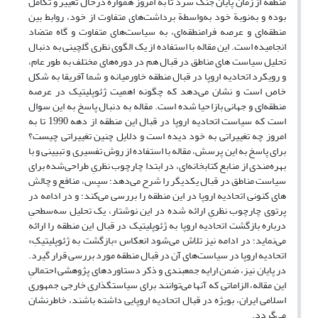
منطقه از زمان پایان جنگ سرد تا به امروز همواره درحال تغییر و تکامل
بوده و به‌نوبة‌ خود به‌واسطة برداشت‌های متفاوت از خود، روابط بین
منطقه‌ای و عرصه فرامنطقه‌ای، به سیاست‌های متفاوت و گاه متضاد
انجامیده است. این مقاله با استفاده از یک الگوی نظری گلچینی به دنبال
تحلیل سیاست های مناطق در قبال هم در دوره‌های مختلف به طور عام،
و رویکرد اتحادیه اروپا در قبال منطقه خاورمیانه و شما آفریقا به شکل
خاص است و نشان می‌دهد که چگونه اهمیت ژئوپلیتیک در عرصه
منطقه‌ای و جهانی بازاحیا شده است. مقاله به دنبال پاسخ به این سوال
است که سیاست اتحادیه اروپا در قبال این منطقه از دهه 1990 تا به
امروز چه تغییراتی به خود دیده است و دلایل چنین تغییراتی چیست؟
برای پاسخ به این پرسش، مقاله با استفاده از روش تفسیری و تبیینی و با
بهره‌مندی از منابع کتابخانه‌ای، در ابتدا چارچوب نظریِ طراحی‌شده برای
سیاست مناطق در قبال یکدیگر را شرح می‌دهد؛ سپس، منافع و چالش
های کنونی اتحادیه اروپا در این منطقه را بررسی می‌کند‌؛ و در ادامه در
پرتوی چارچوب نظریِ ارائه شده در این نوشتار، یک تحلیل سه‌سطحیِ
درباره بازگشت اتحادیه اروپا به ژئوپلیتیک در قبال این منطقه را ارائه
می‌نماید؛ در ادامه نیز تلاش می‌شود انعکاس «بازگشت به ژئوپلیتیکِ»
اتحادیه اروپا در سیاست‌های آن در قبال منطقه مورد بررسی قرار گیرد.
در پایان نیز، ضمن ارایه جمعبندی و ذکر دستاوردهای پژوهشی احتمالیِ
این مقاله، الزاماتی که آنها می‌توانند برای سیاستگذاری خارجی جمهوری
اسلامی ایران، بویژه در قبال اتحادیه اروپایی داشته باشند، خاطرنشان
می‌گردد.