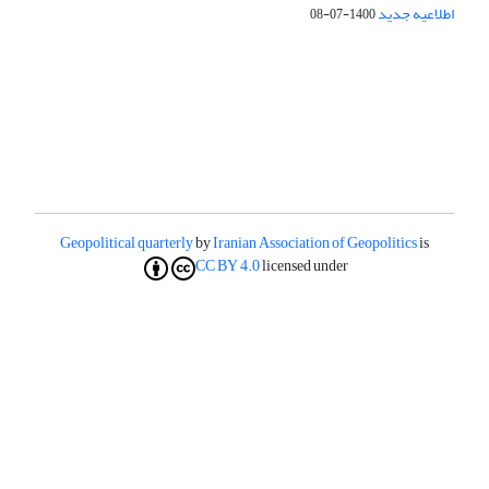
اطلاعیه جدید
1400-07-08
Geopolitical quarterly
by
Iranian Association of Geopolitics
is
CC BY 4.0
licensed under