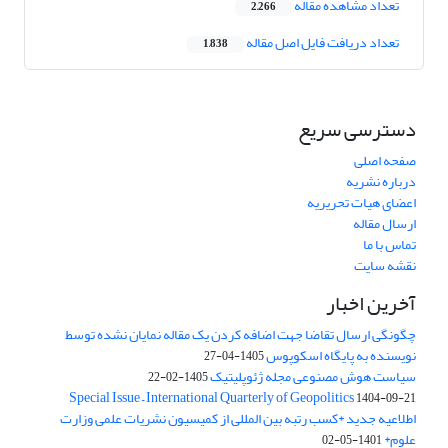
تعداد مشاهده مقاله
2,266
تعداد دریافت فایل اصل مقاله
1,838
دسترسی سریع
صفحه اصلی
درباره نشریه
اعضای هیات تحریریه
ارسال مقاله
تماس با ما
نقشه سایت
آخرین اخبار
چگونگی ارسال تقاضا جهت اضافه کردن یک مقاله نمایان نشده توسط
نویسنده به پایگاه اسکوپوس
1405-04-27
سیاست هوش مصنوعی مجله ژئوپلیتیک
1405-02-22
Special Issue – International Quarterly of Geopolitics
1404-09-21
اطلاعیه جدید *کسب رتبه بین المللی از کمیسیون نشریات علمی وزارت
علوم*
1401-05-02