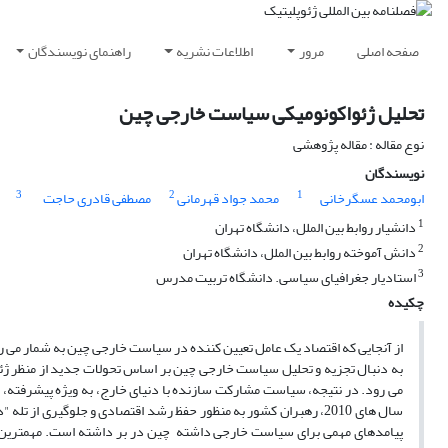
صفحه اصلی
مرور
اطلاعات نشریه
راهنمای نویسندگان
تحلیل ژئواکونومیکی سیاست خارجی چین
نوع مقاله : مقاله پژوهشی
نویسندگان
3
2
1
ابومحمد عسگرخانی
محمد جواد قهرمانی
مصطفی قادری حاجت
1
دانشیار روابط بین الملل، دانشگاه تهران
2
دانش آموخته روابط بین الملل، دانشگاه تهران
3
استادیار جغرافیای سیاسی. دانشگاه تربیت مدرس
چکیده
از آنجایی که اقتصاد یک عامل تعیین کننده در سیاست خارجی چین به شمار می رود
به دنبال تجزیه و تحلیل سیاست خارجی چین بر اساس تحولات جدید از منظر ژئو
می رود. در نتیجه، سیاست مشارکت سازنده با دنیای خارج، به ویژه پیشرفته،
سال های 2010، رهبران کشور به منظور حفظ رشد اقتصادی و جلوگیری 
پیامدهای مهمی برای سیاست خارجی داشته چین در بر داشته است. مهمترین با