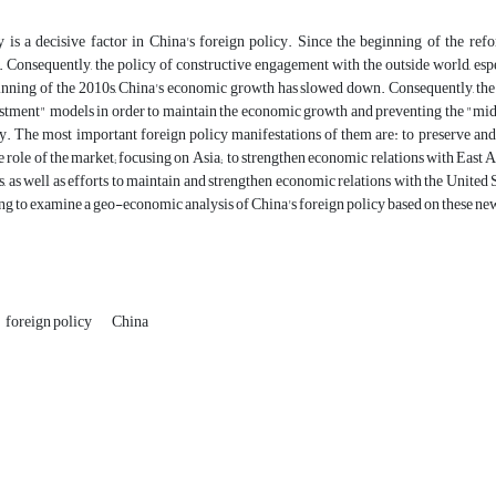
is a decisive factor in China's foreign policy. Since the beginning of the refo
Consequently, the policy of constructive engagement with the outside world, espe
ginning of the 2010s, China's economic growth has slowed down. Consequently, th
estment" models in order to maintain the economic growth and preventing the "mi
y. The most important foreign policy manifestations of them are: to preserve and 
 role of the market; focusing on Asia; to strengthen economic relations with East A
es, as well as efforts to maintain and strengthen economic relations with the Unite
ing to examine a geo-economic analysis of China's foreign policy based on these n
foreign policy
China