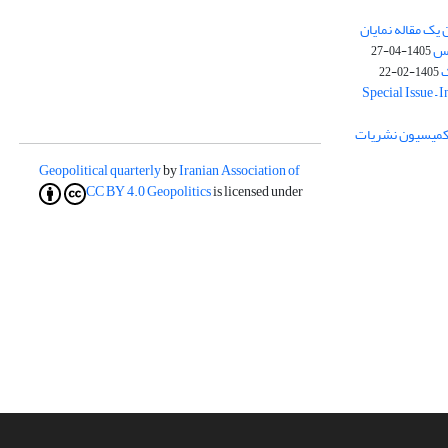
یک مقاله نمایان
وس
1405-04-27
ک
1405-02-22
Special Issue – 
ز کمیسیون نشریات
Geopolitical quarterly
by
Iranian Association of
CC BY 4.0
Geopolitics
is licensed under