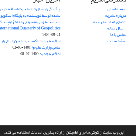
صفحه اصلی
چگونگی ارسال تقاضا جهت اضافه کردن 
درباره نشریه
نشده توسط نویسنده به پایگاه اسکوپ
اعضای هیات تحریریه
سیاست هوش مصنوعی مجله ژئوپلیتی
ارسال مقاله
International Quarterly of Geopolitics
تماس با ما
1404-09-21
نقشه سایت
اطلاعیه جدید *کسب رتبه بین المللی ا
علمی وزارت علوم*
1401-05-02
اطلاعیه جدید
1400-07-08
سامانه مدیریت نشریات علمی.
طراحی و پیاده سازی از
سیناوب
این وب سایت از کوکی ها برای اطمینان از ارائه بهترین خدمات استفاده می کند.