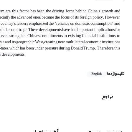
rm era, this factor has been the driving force behind China's growth and
cially the advanced ones, became the focus of its foreign policy. However,
e country's leaders emphasized the "reliance on domestic consumption" and
ddle income trap".These developments have had important implications for
even strengthen China's commitments to existing financial institutions; to
sia and its geographic West; creating new multilateral economic institutions
d States, which has been under pressure during Donald Trump. Therefore, this
ew developments.
کلیدواژه‌ها
English
مراجع
دسترسی سریع
آخرین اخبار