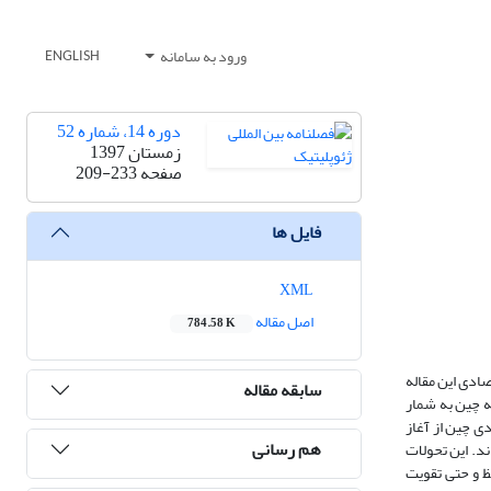
ورود به سامانه
ENGLISH
دوره 14، شماره 52
زمستان 1397
صفحه
209-233
فایل ها
XML
اصل مقاله
784.58 K
ادی این مقاله
سابقه مقاله
ه چین به شمار
ی چین از آغاز
هم رسانی
ند. این تحولات
ظ و حتی تقویت