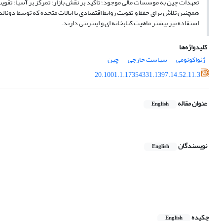
تعهدات چین به موسسات مالی موجود؛ تاکید بر نقش بازار؛ تمرکز بر آسیا؛ تقو
همچنین تلاش برای حفظ و تقویت روابط اقتصادی با ایالات متحده که توسط دونالد
استفاده نیز بیشتر ماهیت کتابخانه ای و اینترنتی دارند.
کلیدواژه‌ها
ژئواکونومی
سیاست خارجی
چین
20.1001.1.17354331.1397.14.52.11.3
عنوان مقاله
English
نویسندگان
English
چکیده
English