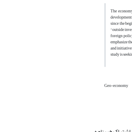
The economy 
development. 
since the be
"outside inv
foreign polic
emphasize the
and initiativ
study is seek
Geo-economy
اشتراک خبرنامه