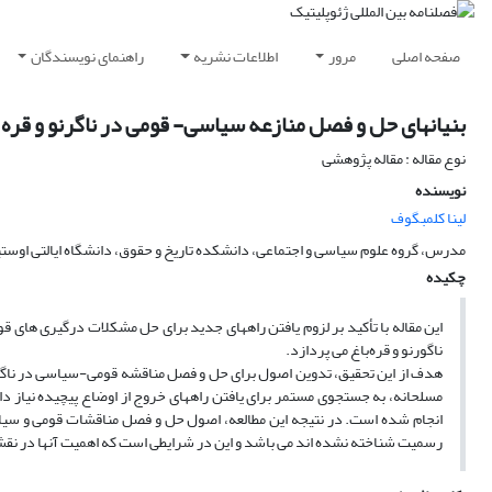
صفحه اصلی
مرور
اطلاعات نشریه
راهنمای نویسندگان
بنیانهای حل و فصل منازعه سیاسی- قومی در ناگرنو و قره 
نوع مقاله : مقاله پژوهشی
نویسنده
لینا کلمبگوف
مدرس، گروه علوم سیاسی و اجتماعی، دانشکده تاریخ و حقوق، دانشگاه ایالتی اوستی
چکیده
این مقاله با تأکید بر لزوم یافتن راههای جدید برای حل مشکلات درگیری های
ناگورنو و قره‌باغ می پردازد.
هدف از این تحقیق، تدوین اصول برای حل و فصل مناقشه قومی-سیاسی در ناگورن
مسلحانه، به جستجوی مستمر برای یافتن راههای خروج از اوضاع پیچیده نیاز 
انجام شده است. در نتیجه این مطالعه، اصول حل و فصل مناقشات قومی و سیاس
رسمیت شناخته نشده اند می باشد و این در شرایطی است که اهمیت آنها در نقش