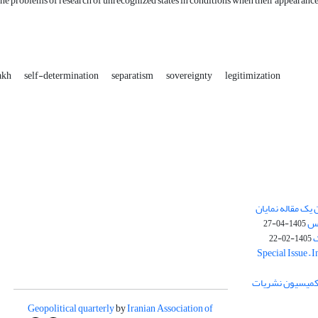
the problems of research of unrecognized states in conditions when their appearan
akh
self-determination
separatism
sovereignty
legitimization
یک مقاله نمایان
وس
1405-04-27
ک
1405-02-22
Special Issue – 
ز کمیسیون نشریات
Geopolitical quarterly
by
Iranian Association of