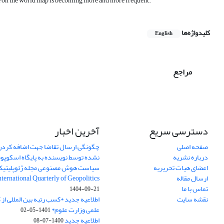
ce on the world map is becoming more and more frequent.
کلیدواژه‌ها
English
مراجع
دسترسی سریع
آخرین اخبار
صفحه اصلی
چگونگی ارسال تقاضا جهت اضافه کردن 
درباره نشریه
نشده توسط نویسنده به پایگاه اسکوپ
اعضای هیات تحریریه
سیاست هوش مصنوعی مجله ژئوپلیتی
ارسال مقاله
International Quarterly of Geopolitics
تماس با ما
1404-09-21
نقشه سایت
اطلاعیه جدید *کسب رتبه بین المللی ا
علمی وزارت علوم*
1401-05-02
اطلاعیه جدید
1400-07-08