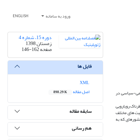
ورود به سامانه
ENGLISH
دوره 15، شماره 4
زمستان 1398
صفحه
146-162
فایل ها
XML
اصل مقاله
قومی-سیاسی در
898.29 K
رناک رویارویی
سابقه مقاله
عیت های مختلف
کشورهای که به
هم رسانی