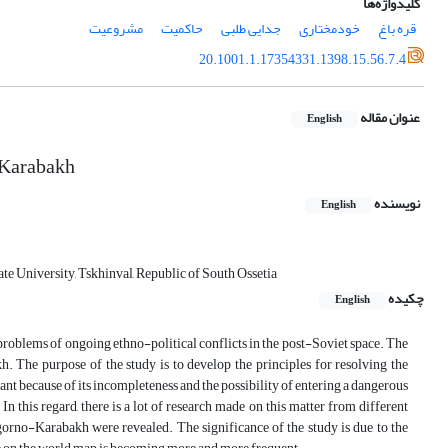
کلیدواژه‌ها
قره باغ
خودمختاری
جدایی طلبی
حاکمیت
مشروعیت
20.1001.1.17354331.1398.15.56.7.4
عنوان مقاله
English
o-Karabakh
نویسنده
English
ate University, Tskhinval, Republic of South Ossetia
چکیده
English
e problems of ongoing ethno-political conflicts in the post-Soviet space. The
. The purpose of the study is to develop the principles for resolving the
 because of its incompleteness and the possibility of entering a dangerous
n this regard, there is a lot of research made on this matter from different
 Nagorno-Karabakh were revealed. The significance of the study is due to the