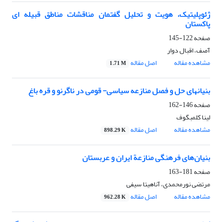
ژئوپلیتیک، هویت و تحلیل گفتمان مناقشات مناطق قبیله ای
پاکستان
صفحه
122-145
آصف، اقبال دوار
مشاهده مقاله
اصل مقاله
1.71 M
بنیانهای حل و فصل منازعه سیاسی- قومی در ناگرنو و قره باغ
صفحه
146-162
لینا کلمبگوف
مشاهده مقاله
اصل مقاله
898.29 K
بنیان‌های فرهنگی منازعة ایران و عربستان
صفحه
181-163
مرتضی نورمحمدی، آناهیتا سیفی
مشاهده مقاله
اصل مقاله
962.28 K