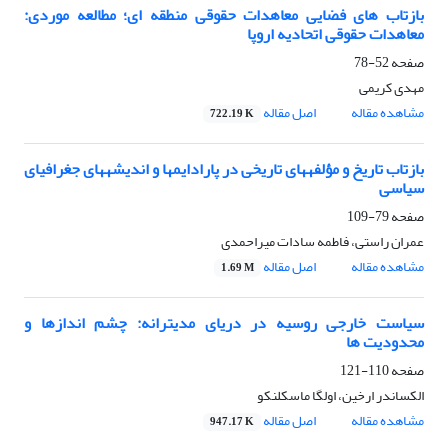
بازتاب های فضایی معاهدات حقوقی منطقه ای؛ مطالعه موردی:
معاهدات حقوقی اتحادیه اروپا
صفحه
52-78
مهدی کریمی
مشاهده مقاله
اصل مقاله
722.19 K
بازتاب تاریخ و مؤلفه‎های تاریخی در‎ پارادایم‏ها و اندیشه‏های جغرافیای
سیاسی
صفحه
79-109
عمران راستی، فاطمه سادات میراحمدی
مشاهده مقاله
اصل مقاله
1.69 M
سیاست خارجی روسیه در دریای مدیترانه: چشم اندازها و
محدودیت ها
صفحه
110-121
الکساندر ارخین، اولگا ماسکلنکو
مشاهده مقاله
اصل مقاله
947.17 K