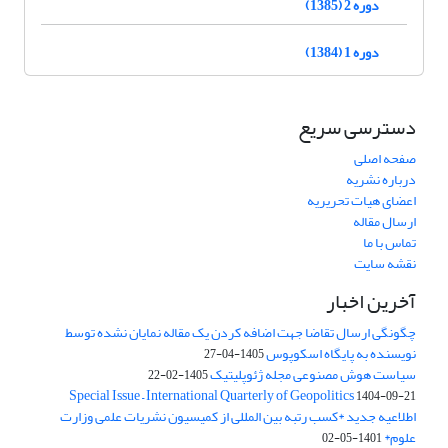
دوره 2 (1385)
دوره 1 (1384)
دسترسی سریع
صفحه اصلی
درباره نشریه
اعضای هیات تحریریه
ارسال مقاله
تماس با ما
نقشه سایت
آخرین اخبار
چگونگی ارسال تقاضا جهت اضافه کردن یک مقاله نمایان نشده توسط
نویسنده به پایگاه اسکوپوس
1405-04-27
سیاست هوش مصنوعی مجله ژئوپلیتیک
1405-02-22
Special Issue – International Quarterly of Geopolitics
1404-09-21
اطلاعیه جدید *کسب رتبه بین المللی از کمیسیون نشریات علمی وزارت
علوم*
1401-05-02