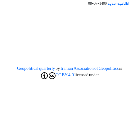
اطلاعیه جدید
1400-07-08
Geopolitical quarterly
by
Iranian Association of Geopolitics
is
CC BY 4.0
licensed under