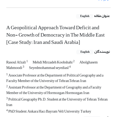
عنوان مقاله
English
A Geopolitical Approach Toward Deficit and
Non- Growth of Democracy in The Middle East
[Case Study: Iran and Saudi Arabia]
نویسندگان
English
1
2
Rasoul Afzali
Mehdi Mirzadeh Koohshahi
Abolghasem
3
4
Mahmoodi
Seyedmohammad seyediasl
1
Associate Professor at the Department of Political Geography and a
Faculty Member of the University of Tehran,Tehran, Iran
2
Assistant Professor at the Department of Geography and a Faculty
Member of the University of Hormozgan, Hormozgan, Iran
3
Political Geography Ph.D. Student at the University of Tehran, Tehran,
Iran
4
PhD Student, Ankara Hacı Bayram Veli University, Turkey