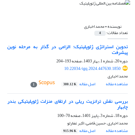
نویسنده =
محمد اخباری
تعداد مقالات:
4
تدوین استراتژی ژئوپلیتیک؛ الزامی در گذار به مرحله نوین
پیشرفت
دوره 20، شماره 1، بهار 1403، صفحه
193-204
10.22034/igq.2024.447630.1850
محمد اخباری
مشاهده مقاله
اصل مقاله
380.12 K
1
بررسی نقش ترانزیت ریلی در ارتقای منزلت ژئوپلیتیکی بندر
چابهار
دوره 18، شماره 3، پاییز 1401، صفحه
70-100
محمد اخباری، حسین قاضی، اکبر غفارلو
مشاهده مقاله
اصل مقاله
915.96 K