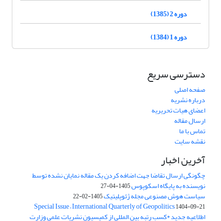
دوره 2 (1385)
دوره 1 (1384)
دسترسی سریع
صفحه اصلی
درباره نشریه
اعضای هیات تحریریه
ارسال مقاله
تماس با ما
نقشه سایت
آخرین اخبار
چگونگی ارسال تقاضا جهت اضافه کردن یک مقاله نمایان نشده توسط
نویسنده به پایگاه اسکوپوس
1405-04-27
سیاست هوش مصنوعی مجله ژئوپلیتیک
1405-02-22
Special Issue – International Quarterly of Geopolitics
1404-09-21
اطلاعیه جدید *کسب رتبه بین المللی از کمیسیون نشریات علمی وزارت