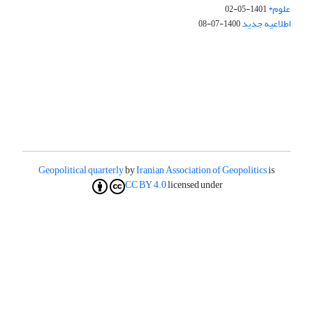
علوم*
1401-05-02
اطلاعیه جدید
1400-07-08
Geopolitical quarterly
by
Iranian Association of Geopolitics
is
CC BY 4.0
licensed under