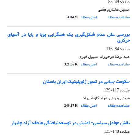
صفحه
49-83
حسین مختاری هشی
مشاهده مقاله
اصل مقاله
4.04 M
بررسی علل عدم شکل‌گیری یک همگرایی پویا و پایا در آسیای
مرکزی
صفحه
84-116
عبدالرضا فرجی‌راد، سهیل خیری
مشاهده مقاله
اصل مقاله
321.86 K
حکومت جهانی در تصور ژئوپلیتیک ایران باستان
صفحه
117-139
مرتضی تهامی، مراد کاویانی‌راد
مشاهده مقاله
اصل مقاله
249.17 K
نقش عوامل سیاسی- امنیتی در توسعه‌نیافتگی منطقه آزاد چابهار
صفحه
140-135