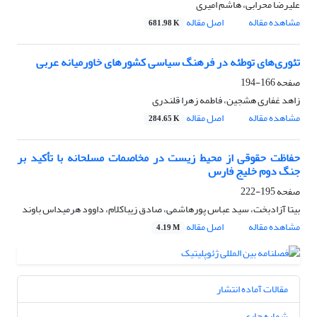
علیرضا محرابی، هاشم امیری
مشاهده مقاله
اصل مقاله
681.98 K
تئوری‌های توطئه در فرهنگ سیاسی کشورهای خاورمیانه عربی
صفحه
166-194
زاهد غفاری هشجین، فاطمه زهرا قلندری
مشاهده مقاله
اصل مقاله
284.65 K
حفاظت حقوقی از محیط زیست در مخاصمات مسلحانه با تأکید بر
جنگ دوم خلیج فارس
صفحه
195-222
بیتا آزادبخت، سید عباس پورهاشمی، صادق زیباکلام، داوود هرمیداس باوند
مشاهده مقاله
اصل مقاله
4.19 M
مقالات آماده انتشار
شماره جاری