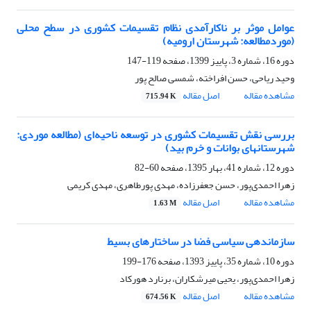
عوامل موثر بر ناکارآمدی نظام تقسیمات کشوری در سطح محلی
(موردمطالعه: شهرستان ارومیه)
دوره 16، شماره 3، پاییز 1399، صفحه
119-147
وحید ریاحی، حسن افراخته، شمسی صالح پور
مشاهده مقاله
اصل مقاله
715.94 K
بررسی نقش تقسیمات کشوری در توسعه ناحیه‌ای (مطالعه موردی:
شهرستانهای بوانات و خرم بید)
دوره 12، شماره 41، بهار 1395، صفحه
60-82
زهرا احمدی‌پور، حسن جعفرزاده، مهدی پورطاهری، مهدی کریمی
مشاهده مقاله
اصل مقاله
1.63 M
سازماندهی سیاسی فضا در ساختار‌های بسیط
دوره 10، شماره 35، پاییز 1393، صفحه
176-199
زهرا احمدی‌پور، یحیی میرشکاران، برنارد هورکاد
مشاهده مقاله
اصل مقاله
674.56 K