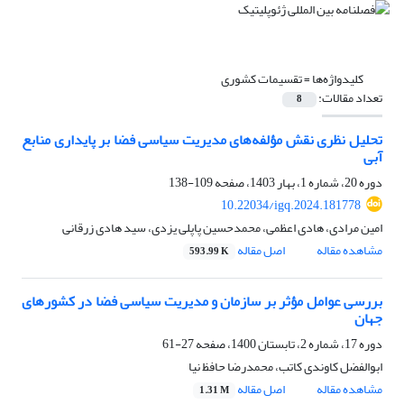
کلیدواژه‌ها =
تقسیمات کشوری
تعداد مقالات:
8
تحلیل نظری نقش مؤلفه‌های مدیریت سیاسی فضا بر پایداری منابع
آبی
دوره 20، شماره 1، بهار 1403، صفحه
109-138
10.22034/igq.2024.181778
امین مرادی، هادی اعظمی، محمدحسین پاپلی یزدی، سید هادی زرقانی
مشاهده مقاله
اصل مقاله
593.99 K
بررسی عوامل مؤثر بر سازمان و مدیریت سیاسی فضا در کشورهای
جهان
دوره 17، شماره 2، تابستان 1400، صفحه
27-61
ابوالفضل کاوندی کاتب، محمدرضا حافظ نیا
مشاهده مقاله
اصل مقاله
1.31 M