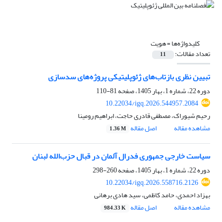
کلیدواژه‌ها =
هویت
تعداد مقالات:
11
تبیین نظری بازتاب‌های ژئوپلیتیکی پروژه‌های سدسازی
دوره 22، شماره 1، بهار 1405، صفحه
81-110
10.22034/igq.2026.544957.2084
رحیم شیوراک، مصطفی قادری حاجت، ابراهیم رومینا
مشاهده مقاله
اصل مقاله
1.36 M
سیاست خارجی جمهوری فدرال آلمان در قبال حزب‌الله لبنان
دوره 22، شماره 1، بهار 1405، صفحه
260-298
10.22034/igq.2026.558716.2126
بهزاد احمدی، حامد کاظمی، سید هادی برهانی
مشاهده مقاله
اصل مقاله
984.33 K