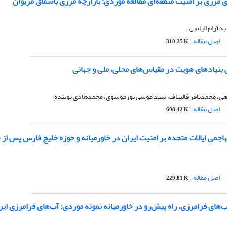
 مرزی بر امنیت منطقه‌ای مطالعه موردی: بازارچه مرزی باشماق مریوان
یدآرام الیاسی
اصل مقاله
310.25 K
 بنیادهای هویت در مقیاس‌های محلی، ملی و جهانی
اهی، محمدباقر قالیباف، سید موسی پورموسوی، محمدهادی پوینده
اصل مقاله
608.42 K
می ایالات متحده بر امنیت ایران در خاورمیانه و حوزه خلیج فارس پس از جنگ 33
اصل مقاله
229.81 K
ب‌های فرامرزی، راه پیش‌رو در خاورمیانه نمونه موردی: آب‌های فرامرزی ای