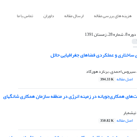
هزینه های بررسی مقاله
ارسال مقاله
داوران
تماس با ما
دوره 8، شماره 28، زمستان 1391
ی ساختاری و عملکردی فضاهای جغرافیایی حائل
، سیروس احمدی، برنارد هورکاد
اصل مقاله
394.33 K
ت‌های همکاری‌جویانه در زمینه انرژی در منطقه سازمان همکاری شانگهای
 تیشه‌یار
اصل مقاله
350.82 K