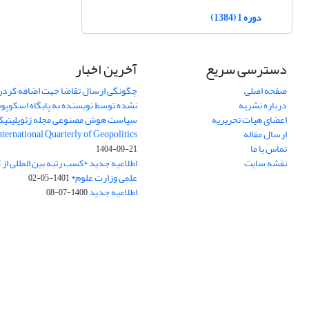
دوره 1 (1384)
دسترسی سریع
آخرین اخبار
صفحه اصلی
چگونگی ارسال تقاضا جهت اضافه کردن 
درباره نشریه
نشده توسط نویسنده به پایگاه اسکوپ
اعضای هیات تحریریه
سیاست هوش مصنوعی مجله ژئوپلیتی
ارسال مقاله
International Quarterly of Geopolitics
تماس با ما
1404-09-21
نقشه سایت
اطلاعیه جدید *کسب رتبه بین المللی ا
علمی وزارت علوم*
1401-05-02
اطلاعیه جدید
1400-07-08