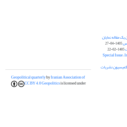
یک مقاله نمایان
وس
1405-04-27
ک
1405-02-22
Special Issue – 
ز کمیسیون نشریات
Geopolitical quarterly
by
Iranian Association of
CC BY 4.0
Geopolitics
is licensed under