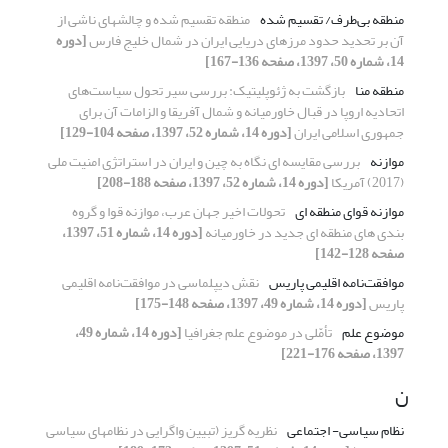
منطقه بی‌طرف/ تقسیم شده
منطقه تقسیم شده و چالشهای ناشی از
آن بر تحدید حدود مرزهای ‏دریایی ایران در شمال خلیج فارس
[دوره
14، شماره 50، 1397، صفحه 136-167]
منطقه منا
بازگشت به ژئوپلیتیک: بررسی سیر تحول سیاست‌های
اتحادیه اروپا در قبال خاورمیانه و شمال آفریقا و الزامات آن برای
جمهوری اسلامی ایران
[دوره 14، شماره 52، 1397، صفحه 104-129]
موازنه
بررسی مقایسه ای نگاه به چین و ایران در استراتژی امنیت ملی
(2017) آمریکا
[دوره 14، شماره 52، 1397، صفحه 188-208]
موازنه قوای منطقه ای
تحولات اخیر جهان عرب، موازنه قوا و گروه
بندی های منطقه ای جدید در خاورمیانه
[دوره 14، شماره 51، 1397،
صفحه 128-142]
موافقت‌نامه اقلیمی پاریس
نقش دیپلماسی در موافقت‌نامه اقلیمی
پاریس
[دوره 14، شماره 49، 1397، صفحه 148-175]
موضوع علم
تأمّلی در موضوع علم جغرافیا
[دوره 14، شماره 49،
1397، صفحه 176-221]
ن
نظام سیاسی- اجتماعی
نظریه گریز (تبیین واگرایی در نظامهای سیاسی