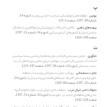
پ
پوتین
مؤلفه های ژئوپلیتیکی سیاست خارجی روسیه
[دوره 14،
شماره 49، 1397، صفحه 1-25]
پیوندهای ذهنی
ناکامی اشتراکات ژئوپلیتیکی و ژئوکالچری در همگرا
ساختن ایران و کشورهای آسیای مرکزی
[دوره 14، شماره 52، 1397،
صفحه 149-164]
ت
تابآوری
تحلیل سیستمی الزامات، هزینه ها و اثربخشی بسته سیاستی
احداث آب ‏شیرین کن اتمی در سواحل دریای عمان برای انتقال آب به
دشت سیستان
[دوره 14، شماره 50، 1397، صفحه 197-223]
تجارت تسلیحاتی
رویکرد تجارت تسلیحاتی روسیه در منطقه
خاورمیانه و شمال آفریقا: جنبه‌های اقتصادی و استراتژیک
[دوره 14،
شماره 52، 1397، صفحه 84-103]
تحولات اخیر جهان عرب
تحولات اخیر جهان عرب، موازنه قوا و گروه
بندی های منطقه ای جدید در خاورمیانه
[دوره 14، شماره 51، 1397،
صفحه 128-142]
ترامپ
بررسی مقایسه ای نگاه به چین و ایران در استراتژی امنیت ملی