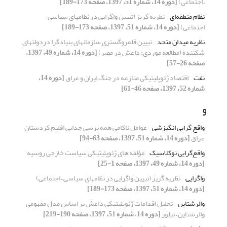
– اجتماعی)
[دوره 14، شماره 51، 1397، صفحه 173-189]
نظام منطقه‌ای
نظریه گریز (تبیین واگرایی در نظامهای سیاسی –
اجتماعی)
[دوره 14، شماره 51، 1397، صفحه 173-189]
نظریه میدان متحد
تبیین قلمروگستری سازمانهای بنیادگرا دردولتهای
شکننده (مطالعه موردی: داعش در مصر)
[دوره 14، شماره 49، 1397،
صفحه 26-57]
نفت
اقتصاد ژئوپلیتیکی منازعه در جنگ ایران و عراق
[دوره 14،
شماره 52، 1397، صفحه 46-61]
و
واقع گرایی انگیزشی
عوامل ناکامی همه پرسی جدایی اقلیم کردستان
عراق
[دوره 14، شماره 51، 1397، صفحه 63-94]
واقع‌گرایی نوکلاسیک
مؤلفه های ژئوپلیتیکی سیاست خارجی روسیه
[دوره 14، شماره 49، 1397، صفحه 1-25]
واگرایی
نظریه گریز (تبیین واگرایی در نظامهای سیاسی – اجتماعی)
[دوره 14، شماره 51، 1397، صفحه 173-189]
والرشتاین
تحلیل اقدامات ژئوپلیتیکی داعش بر اساس مدل مفهومی
والرشتاین – تیلور
[دوره 14، شماره 51، 1397، صفحه 190-219]