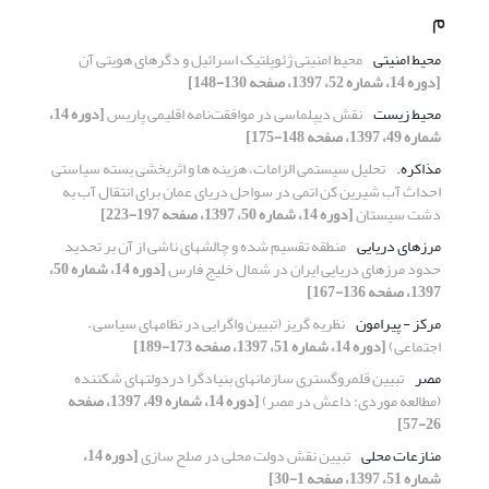
م
محیط امنیتی
محیط امنیتی ژئوپلتیک اسرائیل و دگرهای هویتی آن
[دوره 14، شماره 52، 1397، صفحه 130-148]
محیط زیست
نقش دیپلماسی در موافقت‌نامه اقلیمی پاریس
[دوره 14،
شماره 49، 1397، صفحه 148-175]
مذاکره.‏
تحلیل سیستمی الزامات، هزینه ها و اثربخشی بسته سیاستی
احداث آب ‏شیرین کن اتمی در سواحل دریای عمان برای انتقال آب به
دشت سیستان
[دوره 14، شماره 50، 1397، صفحه 197-223]
مرزهای دریایی
منطقه تقسیم شده و چالشهای ناشی از آن بر تحدید
حدود مرزهای ‏دریایی ایران در شمال خلیج فارس
[دوره 14، شماره 50،
1397، صفحه 136-167]
مرکز - پیرامون
نظریه گریز (تبیین واگرایی در نظامهای سیاسی –
اجتماعی)
[دوره 14، شماره 51، 1397، صفحه 173-189]
مصر
تبیین قلمروگستری سازمانهای بنیادگرا دردولتهای شکننده
(مطالعه موردی: داعش در مصر)
[دوره 14، شماره 49، 1397، صفحه
26-57]
منازعات محلی
تبیین نقش دولت محلی در صلح سازی
[دوره 14،
شماره 51، 1397، صفحه 1-30]