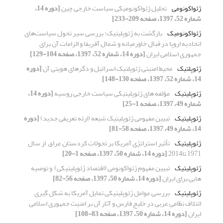
ژئواکونومی
تحلیل ژئواکونومیکی سیاست خارجی چین
[دوره 14،
شماره 52، 1397، صفحه 209-233]
ژئواکونومیک
بازگشت به ژئوپلیتیک: بررسی سیر تحول سیاست‌های
اتحادیه اروپا در قبال خاورمیانه و شمال آفریقا و الزامات آن برای
جمهوری اسلامی ایران
[دوره 14، شماره 52، 1397، صفحه 104-129]
ژئوپلتیک
محیط امنیتی ژئوپلتیک اسرائیل و دگرهای هویتی آن
[دوره
14، شماره 52، 1397، صفحه 130-148]
ژئوپلیتیک
مؤلفه های ژئوپلیتیکی سیاست خارجی روسیه
[دوره 14،
شماره 49، 1397، صفحه 1-25]
ژئوپلیتیک
تبیین مفهومی ژئوپلیتیک شیعه (ارئه تعریفی جدید)
[دوره
14، شماره 49، 1397، صفحه 58-81]
ژئوپلیتیک
تأثیر استراتژی آمریکا بر تحولات کردستان عراق ‏ از سال
1971 تا2014‏
[دوره 14، شماره 50، 1397، صفحه 1-20]
ژئوپلیتیک
تبیین مفهوم ژئواکونومی (اقتصاد ژئوپلیتیکی) ‏ و توصیه
هایی برای ایران
[دوره 14، شماره 50، 1397، صفحه 56-82]
ژئوپلیتیک
بررسی عوامل ژئوپلیتیکی تمایل آمریکا به شکل گیری
ائتلاف نظامی عربی ‏در خلیج فارس و آثار آن بر امنیت جمهوری اسلامی
ایران
[دوره 14، شماره 50، 1397، صفحه 83-108]