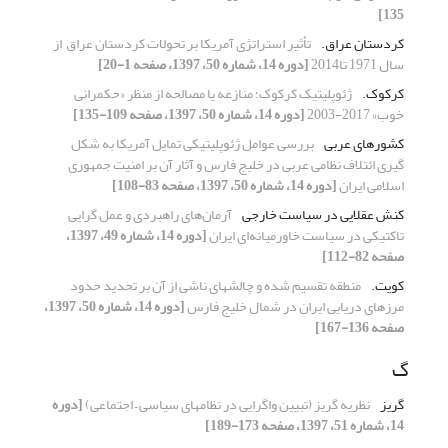
135]
کردستان عراق.‏
تأثیر استراتژی آمریکا بر تحولات کردستان عراق ‏ از
سال 1971 تا2014‏
[دوره 14، شماره 50، 1397، صفحه 1-20]
کرکوک.‏
ژئوپلیتیک کرکوک؛ منازعه یا مصالحه از منظر «حکمرانی
خوب» 2017-2003‏
[دوره 14، شماره 50، 1397، صفحه 109-135]
کشورهای عربی
بررسی عوامل ژئوپلیتیکی تمایل آمریکا به شکل
گیری ائتلاف نظامی عربی ‏در خلیج فارس و آثار آن بر امنیت جمهوری
اسلامی ایران
[دوره 14، شماره 50، 1397، صفحه 83-108]
کنش عقلایی در سیاست خارجی
آرمان‌های راهبردی و عمل گرایی
تاکتیکی در سیاست خاورمیانه‌ای ایران
[دوره 14، شماره 49، 1397،
صفحه 82-112]
کویت.‏
منطقه تقسیم شده و چالشهای ناشی از آن بر تحدید حدود
مرزهای ‏دریایی ایران در شمال خلیج فارس
[دوره 14، شماره 50، 1397،
صفحه 136-167]
گ
گریز
نظریه گریز (تبیین واگرایی در نظامهای سیاسی – اجتماعی)
[دوره
14، شماره 51، 1397، صفحه 173-189]