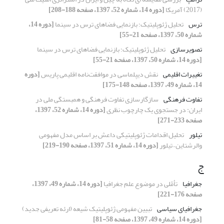
(2017) آمریکا
[دوره 14، شماره 52، 1397، صفحه 188-208]
ترس
تحلیل ژئوپلیتیک؛ بازنمایی فضاهای ترس در سینما
[دوره 14،
شماره 50، 1397، صفحه 21-55]
تصویرسازی
تحلیل ژئوپلیتیک؛ بازنمایی فضاهای ترس در سینما
[دوره 14، شماره 50، 1397، صفحه 21-55]
تغییرات اقلیمی
نقش دیپلماسی در موافقت‌نامه اقلیمی پاریس
[دوره
14، شماره 49، 1397، صفحه 148-175]
تفاوت فرهنگی
سازگارسازی تفاوت فرهنگی و همبستگی ملی در
ایران: در جستجوی یک چارچوب نظری
[دوره 14، شماره 52، 1397،
صفحه 233-271]
تیلور
تحلیل اقدامات ژئوپلیتیکی داعش بر اساس مدل مفهومی
والرشتاین – تیلور
[دوره 14، شماره 51، 1397، صفحه 190-219]
ج
جغرافیا
تأمّلی در موضوع علم جغرافیا
[دوره 14، شماره 49، 1397،
صفحه 176-221]
جغرافیای سیاسی
تبیین مفهومی ژئوپلیتیک شیعه (ارئه تعریفی جدید)
[دوره 14، شماره 49، 1397، صفحه 58-81]