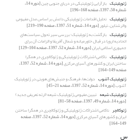
ژئوپلیتیک
بازآرایی ژئوپلیتیکی در دریای جنوبی چین
[دوره 14،
شماره 50، 1397، صفحه 168-196]
ژئوپلیتیک
تحلیل اقدامات ژئوپلیتیکی داعش بر اساس مدل مفهومی
والرشتاین – تیلور
[دوره 14، شماره 51، 1397، صفحه 190-219]
ژئوپلیتیک
بازگشت به ژئوپلیتیک: بررسی سیر تحول سیاست‌های
اتحادیه اروپا در قبال خاورمیانه و شمال آفریقا و الزامات آن برای
جمهوری اسلامی ایران
[دوره 14، شماره 52، 1397، صفحه 104-129]
ژئوپلیتیک
ناکامی اشتراکات ژئوپلیتیکی و ژئوکالچری در همگرا
ساختن ایران و کشورهای آسیای مرکزی
[دوره 14، شماره 52، 1397،
صفحه 149-164]
ژئوپلیتیک آشوب
دولت‌ها، فرهنگ و جنبش‌های هویتی در ژئوپلیتیک
آشوب
[دوره 14، شماره 52، 1397، صفحه 21-45]
ژئوپلیتیک شیعه
تبیین مفهومی ژئوپلیتیک شیعه (ارئه تعریفی جدید)
[دوره 14، شماره 49، 1397، صفحه 58-81]
ژئوکالچر
ناکامی اشتراکات ژئوپلیتیکی و ژئوکالچری در همگرا ساختن
ایران و کشورهای آسیای مرکزی
[دوره 14، شماره 52، 1397، صفحه
149-164]
س