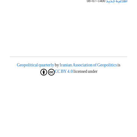
اطلاعیه جدید
1400-07-08
Geopolitical quarterly
by
Iranian Association of Geopolitics
is
CC BY 4.0
licensed under