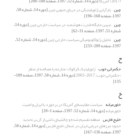
(2017) آمریکا
[دوره 14، شماره 52، 1397، صفحه 188-208]
چین
بازآرایی ژئوپلیتیکی در دریای جنوبی چین
[دوره 14، شماره 50،
1397، صفحه 168-196]
چین
تبیین جایگاه قدرت هوشمند در سیاست خارجی چین
[دوره 14،
شماره 51، 1397، صفحه 31-62]
چین
تحلیل ژئواکونومیکی سیاست خارجی چین
[دوره 14، شماره 52،
1397، صفحه 209-233]
ح
حکمرانی خوب
ژئوپلیتیک کرکوک؛ منازعه یا مصالحه از منظر
«حکمرانی خوب» 2017-2003‏
[دوره 14، شماره 50، 1397، صفحه 109-
135]
خ
خاورمیانه
سیاست مقایسه‌ای آمریکا در برخورد با ایران و امنیت
خاورمیانه
[دوره 14، شماره 52، 1397، صفحه 1-20]
خلیج فارس
منطقه تقسیم شده و چالشهای ناشی از آن بر تحدید
حدود مرزهای ‏دریایی ایران در شمال خلیج فارس
[دوره 14، شماره 50،
1397، صفحه 136-167]