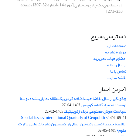
در جستجوی یک چارچوب نظری
[دوره 14، شماره 52، 1397، صفحه
233-271]
دسترسی سریع
صفحه اصلی
درباره نشریه
اعضای هیات تحریریه
ارسال مقاله
تماس با ما
نقشه سایت
آخرین اخبار
چگونگی ارسال تقاضا جهت اضافه کردن یک مقاله نمایان نشده توسط
نویسنده به پایگاه اسکوپوس
1405-04-27
سیاست هوش مصنوعی مجله ژئوپلیتیک
1405-02-22
Special Issue – International Quarterly of Geopolitics
1404-09-21
اطلاعیه جدید *کسب رتبه بین المللی از کمیسیون نشریات علمی وزارت
علوم*
1401-05-02