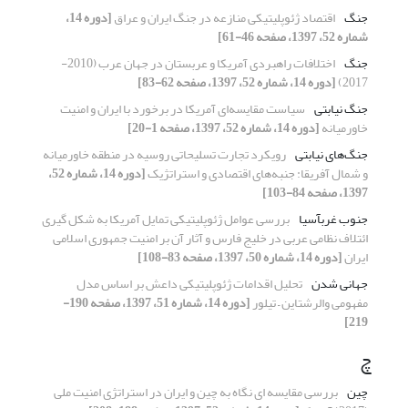
جنگ
اقتصاد ژئوپلیتیکی منازعه در جنگ ایران و عراق
[دوره 14،
شماره 52، 1397، صفحه 46-61]
جنگ
اختلافات راهبردی آمریکا و عربستان در جهان عرب (2010-
2017)
[دوره 14، شماره 52، 1397، صفحه 62-83]
جنگ نیابتی
سیاست مقایسه‌ای آمریکا در برخورد با ایران و امنیت
خاورمیانه
[دوره 14، شماره 52، 1397، صفحه 1-20]
جنگ‌های نیابتی
رویکرد تجارت تسلیحاتی روسیه در منطقه خاورمیانه
و شمال آفریقا: جنبه‌های اقتصادی و استراتژیک
[دوره 14، شماره 52،
1397، صفحه 84-103]
جنوب غربآسیا
بررسی عوامل ژئوپلیتیکی تمایل آمریکا به شکل گیری
ائتلاف نظامی عربی ‏در خلیج فارس و آثار آن بر امنیت جمهوری اسلامی
ایران
[دوره 14، شماره 50، 1397، صفحه 83-108]
جهانی شدن
تحلیل اقدامات ژئوپلیتیکی داعش بر اساس مدل
مفهومی والرشتاین – تیلور
[دوره 14، شماره 51، 1397، صفحه 190-
219]
چ
چین
بررسی مقایسه ای نگاه به چین و ایران در استراتژی امنیت ملی