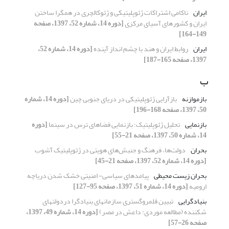
ایران
ناکامی اشتراکات ژئوپلیتیکی و ژئوکالچری در همگرا ساختن
ایران و کشورهای آسیای مرکزی
[دوره 14، شماره 52، 1397، صفحه
149-164]
ایران
روابط ایران و هند با چشم انداز آینده
[دوره 14، شماره 52،
1397، صفحه 165-187]
ب
بازموازنه
بازآرایی ژئوپلیتیکی در دریای جنوبی چین
[دوره 14، شماره
50، 1397، صفحه 168-196]
بازنمایی
تحلیل ژئوپلیتیک؛ بازنمایی فضاهای ترس در سینما
[دوره
14، شماره 50، 1397، صفحه 21-55]
بحران
دولت‌ها، فرهنگ و جنبش‌های هویتی در ژئوپلیتیک آشوب
[دوره 14، شماره 52، 1397، صفحه 21-45]
بحران زیست محیطی
پیامدهای سیاسی- امنیتی خشک شدن دریاچه
ارومیه
[دوره 14، شماره 51، 1397، صفحه 95-127]
بنیادگرایی
تبیین قلمروگستری سازمانهای بنیادگرا دردولتهای
شکننده (مطالعه موردی: داعش در مصر)
[دوره 14، شماره 49، 1397،
صفحه 26-57]