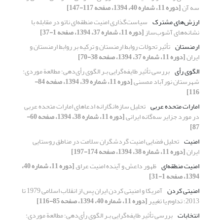
سه آن
[دوره 11، شماره 40، 1394، صفحه 117-147]
ارزش‌های مشترک
سیاست‌گذاری امنیت منطقه‌ای ناتو در مقابله با
نشانه‌های آشوب‌ساز
[دوره 11، شماره 37، 1394، صفحه 1-37]
ارمنستان
تأثیر تحولات روابط ارمنستان و ترکیه بر روابط ارمنستان و
ایران
[دوره 11، شماره 37، 1394، صفحه 38-70]
الگوی رأی
بررسی تأثیر طایفه‌گرایی بـر الگوی رأی‌دهی؛ مطالعة موردی:
شهرستان نورآباد ممسنی
[دوره 11، شماره 39، 1394، صفحه 84-
116]
امارات متحده عربی
تحلیل سازه‌انگارانه ادعاهای امارات متحده عربی
در مورد جزایر سه‌گانه ایرانی
[دوره 11، شماره 38، 1394، صفحه 60-
87]
امنیت
تحلیل فضایی امنیت گردشگران سلامت در مناطق روستایی
ایران
[دوره 11، شماره 38، 1394، صفحه 174-197]
امنیت منطقه‌ای
ظهور داعش و آینده امنیت عراق
[دوره 11، شماره 40،
1394، صفحه 1-31]
امنیتی کردن
آمریکا و امنیتی کردن ایران پس از انقلاب اسلامی 1979 تا
2013؛ تداوم یا تغییر
[دوره 11، شماره 40، 1394، صفحه 85-116]
انتخابات
بررسی تأثیر طایفه‌گرایی بـر الگوی رأی‌دهی؛ مطالعة موردی: