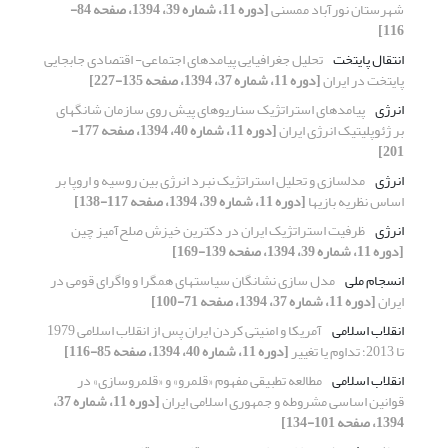
شهرستان نورآباد ممسنی
[دوره 11، شماره 39، 1394، صفحه 84-
116]
انتقال پایتخت
تحلیل جغرافیایی پیامدهای اجتماعی- اقتصادی جابجایی
پایتخت در ایران
[دوره 11، شماره 37، 1394، صفحه 135-227]
انرژی
پیامدهای استراتژیک سناریوهای پیش روی سازمان شانگهای
بر ژئوپلیتیک انرژی ایران
[دوره 11، شماره 40، 1394، صفحه 177-
201]
انرژی
مدلسازی و تحلیل استراتژیک نبرد انرژی بین روسیه و اروپا بر
اساس نظریه بازیها
[دوره 11، شماره 39، 1394، صفحه 117-138]
انرژی
ظرفیت استراتژیک ایران در دکترین خیزش صلح‌آمیز چین
[دوره 11، شماره 39، 1394، صفحه 139-169]
انسجام ملی
مدل سازی نشانگان سیاستهای همگرا و واگرای قومی در
ایران
[دوره 11، شماره 37، 1394، صفحه 71-100]
انقلاب اسلامی
آمریکا و امنیتی کردن ایران پس از انقلاب اسلامی 1979
تا 2013؛ تداوم یا تغییر
[دوره 11، شماره 40، 1394، صفحه 85-116]
انقلاب اسلامی
مطالعه تطبیقی مفهوم «قلمرو» و «قلمروسازی» در
قوانین اساسی مشروطه و جمهوری اسلامی ایران
[دوره 11، شماره 37،
1394، صفحه 101-134]