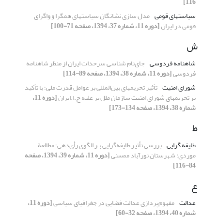
116]
سیاستهای قومی
مدل سازی نشانگان سیاستهای همگرا و واگرای
قومی در ایران
[دوره 11، شماره 37، 1394، صفحه 71-100]
ش
شاهنامه فردوسی
جای‌نام شناسی سرحدات ایران از منظر شاهنامه
فردوسی
[دوره 11، شماره 38، 1394، صفحه 89-114]
شورای امنیت
تأثیر تحریمهای بین‌المللی بر عوامل قدرت ملی؛ با تأکید
بر تحریمهای شورای امنیت سازمان ملل بر علیه ج.ا.ایران
[دوره 11،
شماره 38، 1394، صفحه 134-173]
ط
طایفه گرایی
بررسی تأثیر طایفه‌گرایی بـر الگوی رأی‌دهی؛ مطالعة
موردی: شهرستان نورآباد ممسنی
[دوره 11، شماره 39، 1394، صفحه
84-116]
ع
عدالت
مفهوم‌پردازی عدالت فضایی در جغرافیای سیاسی
[دوره 11،
شماره 40، 1394، صفحه 32-60]