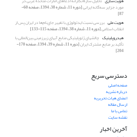
هویت‌سازی
تحلیل سازه‌انگارانه ادعاهای امارات متحده عربی در
مورد جزایر سه‌گانه ایرانی
[دوره 11، شماره 38، 1394، صفحه 60-
87]
هویت ملی
بررسی نسبت ایدئولوژی با تغییر جای‌نام‌ها در ایران پس از
انقلاب اسلامی
[دوره 11، شماره 38، 1394، صفحه 115-133]
هیدروپلیتیک
چالشهای ژئوپلیتیکی منابع آبهای زیرزمینی بین‌المللی با
تأکید بر منابع مشترک ایران
[دوره 11، شماره 39، 1394، صفحه 170-
204]
دسترسی سریع
صفحه اصلی
درباره نشریه
اعضای هیات تحریریه
ارسال مقاله
تماس با ما
نقشه سایت
آخرین اخبار