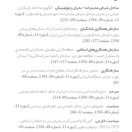
ساحل شرقی مدیترانه - بحران زئوپلیتیکی
الگوی مداخله بازیگران
جهانی در بحران ساحل شرقی مدیترانه (نمونه لبنان و فلسطین)
[دوره
11، شماره 39، 1394، صفحه 205-231]
سازمان همکاری شانگهای
پیامدهای استراتژیک سناریوهای پیش
روی سازمان شانگهای بر ژئوپلیتیک انرژی ایران
[دوره 11، شماره 40،
1394، صفحه 177-201]
سازمان همکاری‌های اسلامی
منطقه‌گرایی تطبیقی، همگرایی اقتصادی
و استقرار امنیت؛ مطالعه موردی: سازمان کنفرانس اسلامی و آ سه آن
[دوره 11، شماره 40، 1394، صفحه 117-147]
سازه‌انگاری
تحلیل سازه‌انگارانه ادعاهای امارات متحده عربی در
مورد جزایر سه‌گانه ایرانی
[دوره 11، شماره 38، 1394، صفحه 60-
87]
سرحد
جای‌نام شناسی سرحدات ایران از منظر شاهنامه فردوسی
[دوره 11، شماره 38، 1394، صفحه 89-114]
سیاست
مفهوم‌پردازی عدالت فضایی در جغرافیای سیاسی
[دوره 11،
شماره 40، 1394، صفحه 32-60]
سیاست خارجی
آمریکا و امنیتی کردن ایران پس از انقلاب اسلامی
1979 تا 2013؛ تداوم یا تغییر
[دوره 11، شماره 40، 1394، صفحه 85-