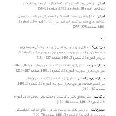
ایران
بررسی روابط ایران و تاجیکستان از منظر هیدروپلیتیک و
ژئوکالچر
[دوره 18، شماره 2، 1401، صفحه 35-56]
ایران
تحلیل تأثیر وضعیت آنومیک جامعه ایرانی در نامساعد بودن
شاخص‌های صلح در کشور(در افق سال 1400)
[دوره 18، شماره 2،
1401، صفحه 225-255]
ب
بازی بزرگ
دلایل ژئوپلیتیکی ناامنی و توسعه‏نیافتگی سیستان و
بلوچستان بزرگ در قرون هیجدهم و نوزدهم با رویکرد ژئوپلیتیک
تاریخی
[دوره 18، شماره 3، 1401، صفحه 127-164]
بحران سوریه
نقش ژئوپلیتیک در تشدید بحران‌های بین‌المللی(مطالعه
موردی: بحران سوریه)
[دوره 18، شماره 1، 1401، صفحه 187-215]
بحران‌های بین‌المللی
نقش ژئوپلیتیک در تشدید بحران‌های
بین‌المللی(مطالعه موردی: بحران سوریه)
[دوره 18، شماره 1، 1401،
صفحه 187-215]
برگزیت
سناریوهای تاثیر برگزیت بر وحدت پولی اتحادیه اروپا
[دوره
18، شماره 2، 1401، صفحه 88-109]
بندرچابهار
بررسی نقش ترانزیت ریلی در ارتقای منزلت ژئوپلیتیکی
بندر چابهار
[دوره 18، شماره 3، 1401، صفحه 70-100]