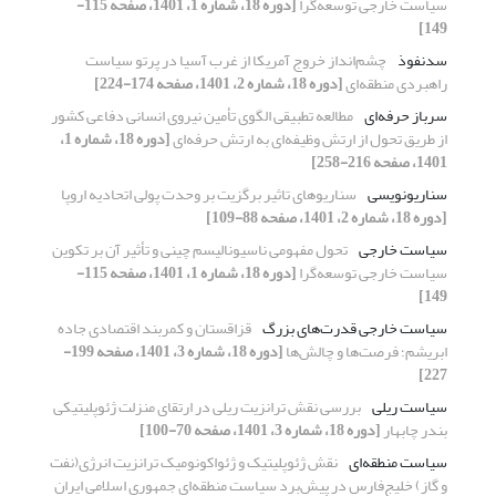
سیاست خارجی توسعه‌‌‌‌گرا
[دوره 18، شماره 1، 1401، صفحه 115-
149]
سدنفوذ
چشم‌انداز خروج آمریکا از غرب آسیا در پرتو سیاست
راهبردی منطقه‌ای
[دوره 18، شماره 2، 1401، صفحه 174-224]
سرباز حرفه‌ای
مطالعه تطبیقی الگوی تأمین نیروی انسانی دفاعی کشور
از طریق تحول از ارتش وظیفه‌ای به ارتش حرفه‌ای
[دوره 18، شماره 1،
1401، صفحه 216-258]
سناریونویسی
سناریوهای تاثیر برگزیت بر وحدت پولی اتحادیه اروپا
[دوره 18، شماره 2، 1401، صفحه 88-109]
سیاست خارجی
تحول مفهومی ناسیونالیسم چینی و تأثیر آن بر تکوین
سیاست خارجی توسعه‌‌‌‌گرا
[دوره 18، شماره 1، 1401، صفحه 115-
149]
سیاست خارجی قدرت‌های بزرگ
قزاقستان و کمربند اقتصادی جاده
ابریشم؛ فرصت‌ها و چالش‌ها
[دوره 18، شماره 3، 1401، صفحه 199-
227]
سیاست ریلی
بررسی نقش ترانزیت ریلی در ارتقای منزلت ژئوپلیتیکی
بندر چابهار
[دوره 18، شماره 3، 1401، صفحه 70-100]
سیاست منطقه‌ای
نقش ژئوپلیتیک و ژئواکونومیک ترانزیت انرژی(نفت
و گاز) خلیج‌فارس در پیش‌برد سیاست منطقه‌ای جمهوری اسلامی ایران