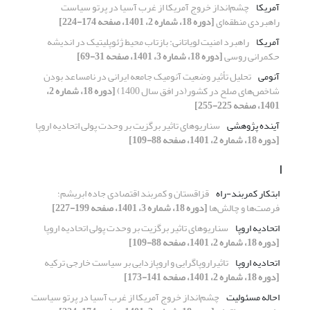
آمریکا
چشم‌انداز خروج آمریکا از غرب آسیا در پرتو سیاست
راهبردی منطقه‌ای
[دوره 18، شماره 2، 1401، صفحه 174-224]
آمریکا
راهبرد امنیت لویاتانی: بازتاب محیط ژئوپلیتیک در اندیشه
حکمرانی روسی
[دوره 18، شماره 3، 1401، صفحه 31-69]
آنومی
تحلیل تأثیر وضعیت آنومیک جامعه ایرانی در نامساعد بودن
شاخص‌های صلح در کشور(در افق سال 1400)
[دوره 18، شماره 2،
1401، صفحه 225-255]
آینده پژوهشی
سناریوهای تاثیر برگزیت بر وحدت پولی اتحادیه اروپا
[دوره 18، شماره 2، 1401، صفحه 88-109]
ا
ابتکار کمربند-راه
قزاقستان و کمربند اقتصادی جاده ابریشم؛
فرصت‌ها و چالش‌ها
[دوره 18، شماره 3، 1401، صفحه 199-227]
اتحادیه اروپا
سناریوهای تاثیر برگزیت بر وحدت پولی اتحادیه اروپا
[دوره 18، شماره 2، 1401، صفحه 88-109]
اتحادیه اروپا
تاثیراروپاگرایی و اروپازدایی بر سیاست خارجی ترکیه
[دوره 18، شماره 2، 1401، صفحه 141-173]
احاله مسئولیت
چشم‌انداز خروج آمریکا از غرب آسیا در پرتو سیاست