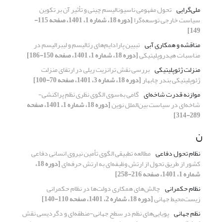
ملی‌‌‌‌گرایی
تحول مفهومی ناسیونالیسم چینی و تأثیر آن بر تکوین
سیاست خارجی توسعه‌‌‌‌گرا
[دوره 18، شماره 1، 1401، صفحه 115-
149]
مناقشه و همکاری آبی
تبیین پارادایم‌های‌‌‌ رئالیسم و لیبرالیسم در
مناسبات هیدروپلیتیکی
[دوره 18، شماره 1، 1401، صفحه 150-186]
منزلت ژئوپلیتیکی
بررسی نقش ترانزیت ریلی در ارتقای منزلت
ژئوپلیتیکی بندر چابهار
[دوره 18، شماره 3، 1401، صفحه 70-100]
موازنه قدرت شاخه‌ای
گامی به‌سوی الگوی نظری نظم پراکنشی-
شاخه‌ای در سیاست بین‌الملل نوین
[دوره 18، شماره 1، 1401، صفحه
289-314]
ن
نظام تحول دفاعی
مطالعه تطبیقی الگوی تأمین نیروی انسانی دفاعی
کشور از طریق تحول از ارتش وظیفه‌ای به ارتش حرفه‌ای
[دوره 18،
شماره 1، 1401، صفحه 216-258]
نظام حکمرانی
چالش‌های همکاری‌ دولت‌ها در نظام حکمرانی
زیست‌محیط جهانی
[دوره 18، شماره 2، 1401، صفحه 110-140]
نظم جهانی
پویایی‌های نظم در سطح جهانی-منطقه‌ای و دگردیسی نقش