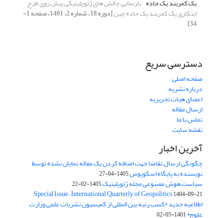
یک کمربند یک جاده
بازنمایی چالش های ژئوپلیتیکی پیش روی طرح
ابتکاری یک کمربند یک جاده چین
[دوره 18، شماره 2، 1401، صفحه 1-
34]
دسترسی سریع
صفحه اصلی
درباره نشریه
اعضای هیات تحریریه
ارسال مقاله
تماس با ما
نقشه سایت
آخرین اخبار
چگونگی ارسال تقاضا جهت اضافه کردن یک مقاله نمایان نشده توسط
نویسنده به پایگاه اسکوپوس
1405-04-27
سیاست هوش مصنوعی مجله ژئوپلیتیک
1405-02-22
Special Issue – International Quarterly of Geopolitics
1404-09-21
اطلاعیه جدید *کسب رتبه بین المللی از کمیسیون نشریات علمی وزارت
علوم*
1401-05-02