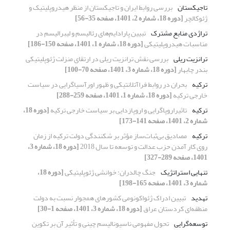
تاجیکستان
بررسی روابط ایران و تاجیکستان از منظر هیدروپلیتیک و
ژئوکالچر
[دوره 18، شماره 2، 1401، صفحه 35-56]
تراژدی‌ منابع مشترک
تبیین پارادایم‌های‌‌‌ رئالیسم و لیبرالیسم در
مناسبات هیدروپلیتیکی
[دوره 18، شماره 1، 1401، صفحه 150-186]
ترانزیت ریلی
بررسی نقش ترانزیت ریلی در ارتقای منزلت ژئوپلیتیکی
بندر چابهار
[دوره 18، شماره 3، 1401، صفحه 70-100]
ترکیه
بحران در روابط فراآتلانتیکی و ظهور اورآسیاگرایی در سیاست
خارجی ترکیه
[دوره 18، شماره 1، 1401، صفحه 259-288]
ترکیه
تاثیراروپاگرایی و اروپازدایی بر سیاست خارجی ترکیه
[دوره 18،
شماره 2، 1401، صفحه 141-173]
ترکیه
مصادیق بی‌ثبات‌ساز مؤثر بر شکنندگی دولت ترکیه از زمان
روی کار آمدن حزب عدالت و توسعه تا سال 2018
[دوره 18، شماره 3،
1401، صفحه 289-327]
تنهایی استراتژیک
جنگ چالدران: خوانشی ژئوپلیتیکی
[دوره 18،
شماره 3، 1401، صفحه 165-198]
تهدید
تبیین ادراک ژئواکونومی کشورهای همجوار نسبت به دولت
منطقه‌ای کردستان عراق
[دوره 18، شماره 3، 1401، صفحه 1-30]
توسعه‌‌‌‌گرایی
تحول مفهومی ناسیونالیسم چینی و تأثیر آن بر تکوین