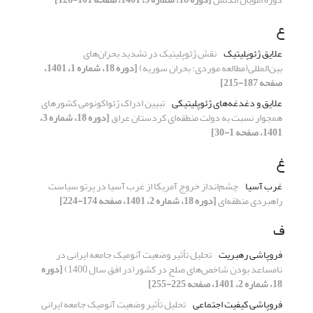
ع
علایق ژئوپلیتیک
نقش ژئوپلیتیک در تشدید بحران‌های
بین‌المللی(مطالعه موردی: بحران سوریه)
[دوره 18، شماره 1، 1401،
صفحه 187-215]
علایق و دغدغه‌های ژئوپلیتیکی
تبیین ادراک ژئواکونومی کشورهای
همجوار نسبت به دولت منطقه‌ای کردستان عراق
[دوره 18، شماره 3،
1401، صفحه 1-30]
غ
غرب آسیا
چشم‌انداز خروج آمریکا از غرب آسیا در پرتو سیاست
راهبردی منطقه‌ای
[دوره 18، شماره 2، 1401، صفحه 174-224]
ف
فروپاشی رهبریت
تحلیل تأثیر وضعیت آنومیک جامعه ایرانی در
نامساعد بودن شاخص‌های صلح در کشور(در افق سال 1400)
[دوره
18، شماره 2، 1401، صفحه 225-255]
فروپاشی کیفیت اجتماعی
تحلیل تأثیر وضعیت آنومیک جامعه ایرانی