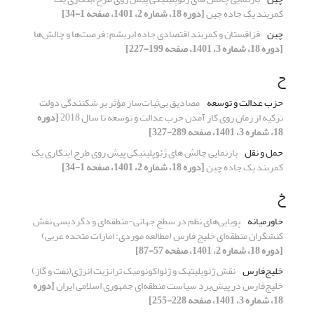
کمربند یک جاده چین
[دوره 18، شماره 2، 1401، صفحه 1-34]
چین
قزاقستان و کمربند اقتصادی جاده ابریشم؛ فرصت‌ها و چالش‌ها
[دوره 18، شماره 3، 1401، صفحه 199-227]
ح
حزب عدالت و توسعه
مصادیق بی‌ثبات‌ساز مؤثر بر شکنندگی دولت
ترکیه از زمان روی کار آمدن حزب عدالت و توسعه تا سال 2018
[دوره
18، شماره 3، 1401، صفحه 289-327]
حمل و نقل
بازنمایی چالش های ژئوپلیتیکی پیش روی طرح ابتکاری یک
کمربند یک جاده چین
[دوره 18، شماره 2، 1401، صفحه 1-34]
خ
خاورمیانه
پویایی‌های نظم در سطح جهانی-منطقه‌ای و دگردیسی نقش
کنشگران منطقه‌ای خلیج فارس (مطالعه موردی: امارات متحده عربی)
[دوره 18، شماره 2، 1401، صفحه 57-87]
خلیج‌فارس
نقش ژئوپلیتیک و ژئواکونومیک ترانزیت انرژی(نفت و گاز)
خلیج‌فارس در پیش‌برد سیاست منطقه‌ای جمهوری اسلامی ایران
[دوره
18، شماره 3، 1401، صفحه 228-255]