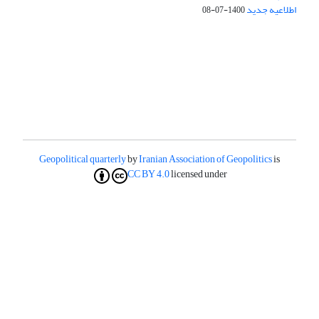
اطلاعیه جدید
1400-07-08
Geopolitical quarterly
by
Iranian Association of Geopolitics
is
CC BY 4.0
licensed under