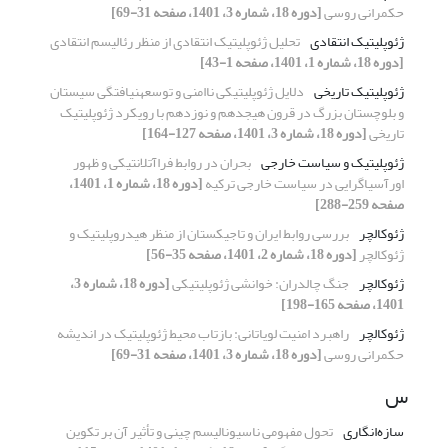
حکمرانی روسی
[دوره 18، شماره 3، 1401، صفحه 31-69]
ژئوپلیتیک انتقادی
تحلیل ژئوپلیتیک انتقادی از منظر رئالیسم انتقادی
[دوره 18، شماره 1، 1401، صفحه 1-43]
ژئوپلیتیک تاریخی
دلایل ژئوپلیتیکی ناامنی و توسعه‏نیافتگی سیستان
و بلوچستان بزرگ در قرون هیجدهم و نوزدهم با رویکرد ژئوپلیتیک
تاریخی
[دوره 18، شماره 3، 1401، صفحه 127-164]
ژئوپلیتیک و سیاست خارجی
بحران در روابط فراآتلانتیکی و ظهور
اورآسیاگرایی در سیاست خارجی ترکیه
[دوره 18، شماره 1، 1401،
صفحه 259-288]
ژئوکالچر
بررسی روابط ایران و تاجیکستان از منظر هیدروپلیتیک و
ژئوکالچر
[دوره 18، شماره 2، 1401، صفحه 35-56]
ژئوکالچر
جنگ چالدران: خوانشی ژئوپلیتیکی
[دوره 18، شماره 3،
1401، صفحه 165-198]
ژئوکالچر
راهبرد امنیت لویاتانی: بازتاب محیط ژئوپلیتیک در اندیشه
حکمرانی روسی
[دوره 18، شماره 3، 1401، صفحه 31-69]
س
سازه‌‌‌‌انگاری
تحول مفهومی ناسیونالیسم چینی و تأثیر آن بر تکوین